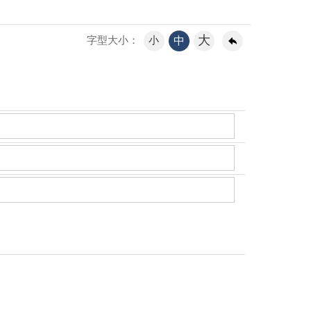
大
小
中
字型大小：