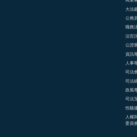
商業
大法
公務
職務
法官
公證
資訊
人事
司法
司法
政風
司法
性騷
人權
委員