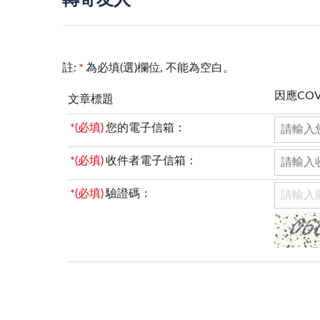
轉寄友人
註:
*
為必填(選)欄位, 不能為空白。
因應CO
文章標題
*(必填)
您的電子信箱：
*(必填)
收件者電子信箱：
*(必填)
驗證碼：