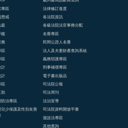
事件
裁判書用語辭典查詢
庭專區
法律修訂進度
員懲戒
各法院資訊
法庭
各級法院法官事務分配
評鑑
名冊專區
業務
民間公證人名冊
專區
法人及夫妻財產查詢系統
專區
義務辯護專區
會計
刑事補償專區
統計
電子書出版品
專區
司法院公報
互助
司法周刊
擾防治專區
法治宣導
與兒少保護及性別友善
司法院資料開放平臺
會
遊說法專區
其他查詢