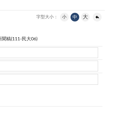
大
小
中
字型大小：
(111-民大06)