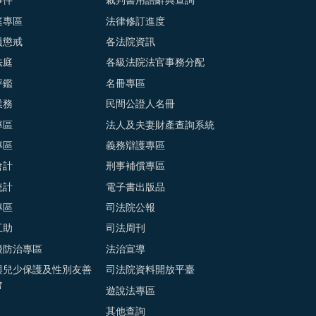
事件
裁判書用語辭典查詢
庭專區
法律修訂進度
員懲戒
各法院資訊
法庭
各級法院法官事務分配
評鑑
名冊專區
業務
民間公證人名冊
專區
法人及夫妻財產查詢系統
專區
義務辯護專區
會計
刑事補償專區
統計
電子書出版品
專區
司法院公報
互助
司法周刊
擾防治專區
法治宣導
與兒少保護及性別友善
司法院資料開放平臺
會
遊說法專區
其他查詢