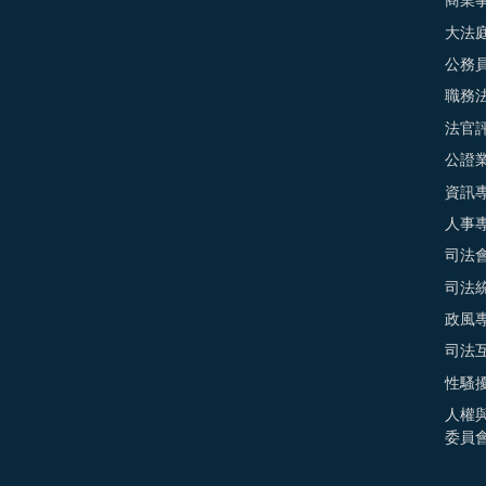
商業
大法
公務
職務
法官
公證
資訊
人事
司法
司法
政風
司法
性騷
人權
委員