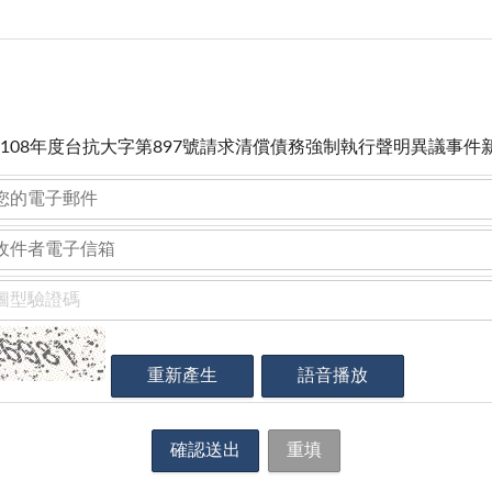
108年度台抗大字第897號請求清償債務強制執行聲明異議事件新聞稿