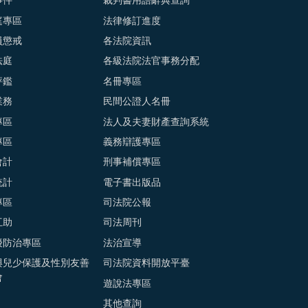
事件
裁判書用語辭典查詢
庭專區
法律修訂進度
員懲戒
各法院資訊
法庭
各級法院法官事務分配
評鑑
名冊專區
業務
民間公證人名冊
專區
法人及夫妻財產查詢系統
專區
義務辯護專區
會計
刑事補償專區
統計
電子書出版品
專區
司法院公報
互助
司法周刊
擾防治專區
法治宣導
與兒少保護及性別友善
司法院資料開放平臺
會
遊說法專區
其他查詢