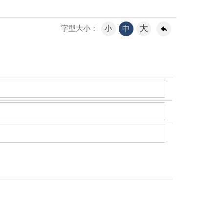
大
小
中
字型大小：