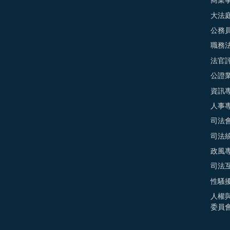
商業
大法
公務
職務
法官
公證
資訊
人事
司法
司法
政風
司法
性騷
人權
委員