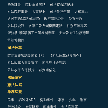
施政計畫
院長重要談話
司法院會議紀錄
司法院行事曆
大事紀要
司法業務年報
人權專區
與民有約(參訪司法院)
政府資訊公開
位置交通
各法院資訊
各單位及所屬機關電話
性別平等專區
勞務承攬派駐勞工申訴機制專區
安全及衛生防護專區
司法博物館
司法改革
院長重要談話及司改主張
【司法改革成果簡介】
司法改革方案及進度
司法與社會對話
司法改革宣導影片
裁判通俗化
國民法官
憲法法庭
業務綜覽
民事
訴訟外ADR
勞動事件
家事
少年
刑事
行政訴訟
智慧財產
商業事件
大法庭專區