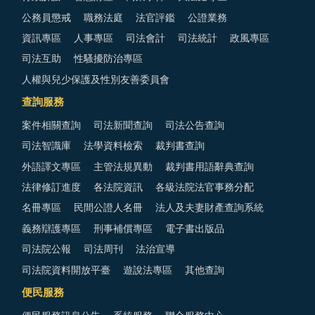
公務員懲戒
職務法庭
法官評鑑
公證業務
資訊專區
人事專區
司法會計
司法統計
政風專區
司法互助
性騷擾防治專區
人權與兒少保護及性別友善委員會
查詢服務
案件相關查詢
司法新聞查詢
司法公告查詢
司法智識庫
法學資料檢索
裁判書查詢
外語譯文專區
主管法規異動
裁判書用語辭典查詢
法律修訂進度
各法院資訊
各級法院法官事務分配
名冊專區
民間公證人名冊
法人及夫妻財產查詢系統
義務辯護專區
刑事補償專區
電子書出版品
司法院公報
司法周刊
法治宣導
司法院資料開放平臺
遊說法專區
其他查詢
便民服務