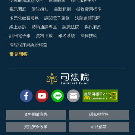
便民服務訊息公告
系統服務
聯合服務中心
視訊開庭
訴訟須知
書狀範例
徵收費用標準
多元化繳費服務
調閱電子筆錄
法院遠距訊問
線上起訴
特約通譯專區
認識法院
與民有約
訂閱電子報
資料下載
報名系統
法律扶助
法院程序與訴訟權益
常見問答
資料開放宣告
隱私權宣告
資訊安全政策
司法信箱