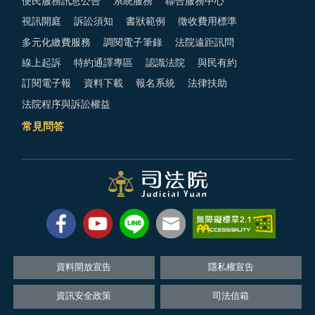
便民服務訊息公告
系統服務
聯合服務中心
視訊開庭
訴訟須知
書狀範例
徵收費用標準
多元化繳費服務
調閱電子筆錄
法院遠距訊問
線上起訴
特約通譯專區
認識法院
與民有約
訂閱電子報
資料下載
報名系統
法律扶助
法院程序與訴訟權益
常見問答
資料開放宣告
隱私權宣告
資訊安全政策
司法信箱