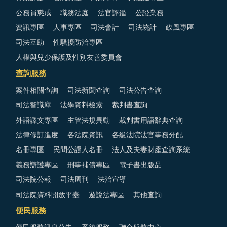
公務員懲戒
職務法庭
法官評鑑
公證業務
資訊專區
人事專區
司法會計
司法統計
政風專區
司法互助
性騷擾防治專區
人權與兒少保護及性別友善委員會
查詢服務
案件相關查詢
司法新聞查詢
司法公告查詢
司法智識庫
法學資料檢索
裁判書查詢
外語譯文專區
主管法規異動
裁判書用語辭典查詢
法律修訂進度
各法院資訊
各級法院法官事務分配
名冊專區
民間公證人名冊
法人及夫妻財產查詢系統
義務辯護專區
刑事補償專區
電子書出版品
司法院公報
司法周刊
法治宣導
司法院資料開放平臺
遊說法專區
其他查詢
便民服務