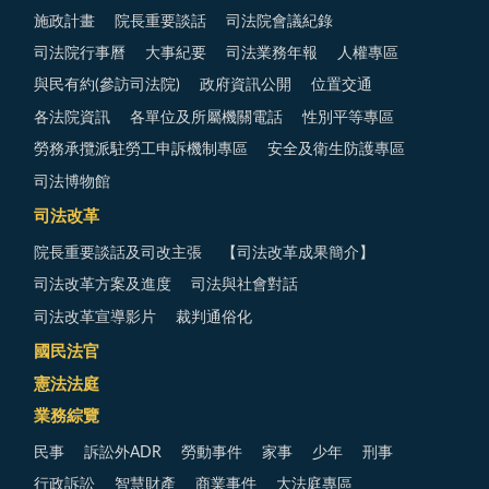
施政計畫
院長重要談話
司法院會議紀錄
司法院行事曆
大事紀要
司法業務年報
人權專區
與民有約(參訪司法院)
政府資訊公開
位置交通
各法院資訊
各單位及所屬機關電話
性別平等專區
勞務承攬派駐勞工申訴機制專區
安全及衛生防護專區
司法博物館
司法改革
院長重要談話及司改主張
【司法改革成果簡介】
司法改革方案及進度
司法與社會對話
司法改革宣導影片
裁判通俗化
國民法官
憲法法庭
業務綜覽
民事
訴訟外ADR
勞動事件
家事
少年
刑事
行政訴訟
智慧財產
商業事件
大法庭專區