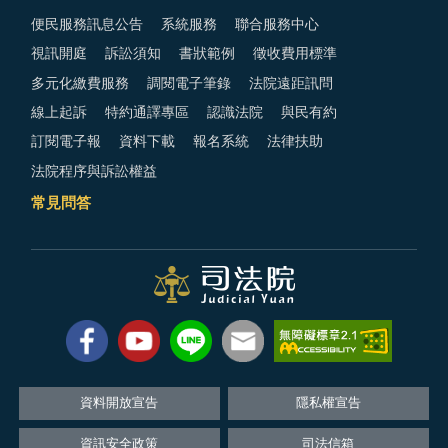
便民服務訊息公告
系統服務
聯合服務中心
視訊開庭
訴訟須知
書狀範例
徵收費用標準
多元化繳費服務
調閱電子筆錄
法院遠距訊問
線上起訴
特約通譯專區
認識法院
與民有約
訂閱電子報
資料下載
報名系統
法律扶助
法院程序與訴訟權益
常見問答
資料開放宣告
隱私權宣告
資訊安全政策
司法信箱