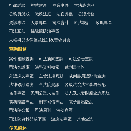
行政訴訟
智慧財產
商業事件
大法庭專區
公務員懲戒
職務法庭
法官評鑑
公證業務
資訊專區
人事專區
司法會計
司法統計
政風專區
司法互助
性騷擾防治專區
人權與兒少保護及性別友善委員會
查詢服務
案件相關查詢
司法新聞查詢
司法公告查詢
司法智識庫
法學資料檢索
裁判書查詢
外語譯文專區
主管法規異動
裁判書用語辭典查詢
法律修訂進度
各法院資訊
各級法院法官事務分配
名冊專區
民間公證人名冊
法人及夫妻財產查詢系統
義務辯護專區
刑事補償專區
電子書出版品
司法院公報
司法周刊
法治宣導
司法院資料開放平臺
遊說法專區
其他查詢
便民服務