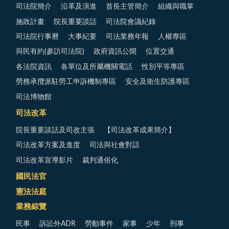
司法院簡介
沿革及演進
首長主管簡介
組織與職掌
施政計畫
院長重要談話
司法院會議紀錄
司法院行事曆
大事紀要
司法業務年報
人權專區
與民有約(參訪司法院)
政府資訊公開
位置交通
各法院資訊
各單位及所屬機關電話
性別平等專區
勞務承攬派駐勞工申訴機制專區
安全及衛生防護專區
司法博物館
司法改革
院長重要談話及司改主張
【司法改革成果簡介】
司法改革方案及進度
司法與社會對話
司法改革宣導影片
裁判通俗化
國民法官
憲法法庭
業務綜覽
民事
訴訟外ADR
勞動事件
家事
少年
刑事