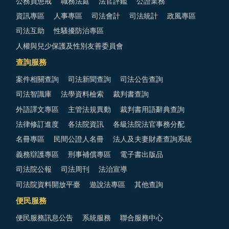
公務員懲戒
職務法庭
法官評鑑
公證業務
資訊專區
人事專區
司法會計
司法統計
政風專區
司法互助
性騷擾防治專區
人權與兒少保護及性別友善委員會
查詢服務
案件相關查詢
司法新聞查詢
司法公告查詢
司法智識庫
法學資料檢索
裁判書查詢
外語譯文專區
主管法規異動
裁判書用語辭典查詢
法律修訂進度
各法院資訊
各級法院法官事務分配
名冊專區
民間公證人名冊
法人及夫妻財產查詢系統
義務辯護專區
刑事補償專區
電子書出版品
司法院公報
司法周刊
法治宣導
司法院資料開放平臺
遊說法專區
其他查詢
便民服務
便民服務訊息公告
系統服務
聯合服務中心