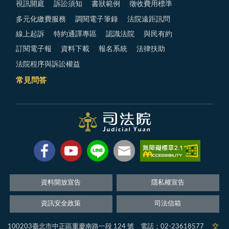
視訊開庭
訴訟須知
書狀範例
徵收費用標準
多元化繳費服務
調閱電子筆錄
法院遠距訊問
線上起訴
特約通譯專區
認識法院
與民有約
訂閱電子報
資料下載
報名系統
法律扶助
法院程序與訴訟權益
常見問答
資料開放宣告
隱私權宣告
資訊安全政策
司法信箱
100203臺北市中正區重慶南路一段 124 號 電話：02-23618577
交