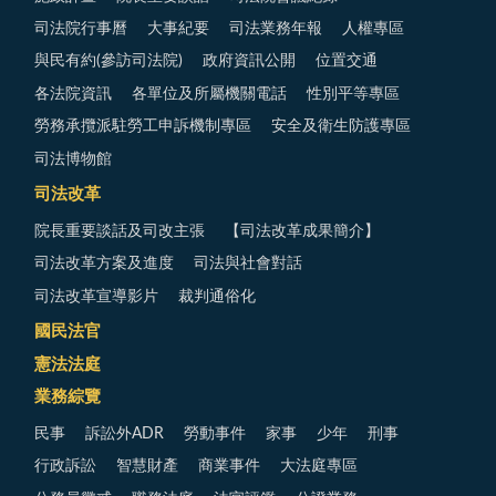
司法院行事曆
大事紀要
司法業務年報
人權專區
與民有約(參訪司法院)
政府資訊公開
位置交通
各法院資訊
各單位及所屬機關電話
性別平等專區
勞務承攬派駐勞工申訴機制專區
安全及衛生防護專區
司法博物館
司法改革
院長重要談話及司改主張
【司法改革成果簡介】
司法改革方案及進度
司法與社會對話
司法改革宣導影片
裁判通俗化
國民法官
憲法法庭
業務綜覽
民事
訴訟外ADR
勞動事件
家事
少年
刑事
行政訴訟
智慧財產
商業事件
大法庭專區