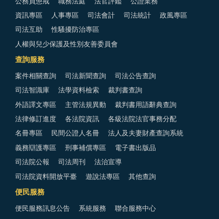
公務員懲戒
職務法庭
法官評鑑
公證業務
資訊專區
人事專區
司法會計
司法統計
政風專區
司法互助
性騷擾防治專區
人權與兒少保護及性別友善委員會
查詢服務
案件相關查詢
司法新聞查詢
司法公告查詢
司法智識庫
法學資料檢索
裁判書查詢
外語譯文專區
主管法規異動
裁判書用語辭典查詢
法律修訂進度
各法院資訊
各級法院法官事務分配
名冊專區
民間公證人名冊
法人及夫妻財產查詢系統
義務辯護專區
刑事補償專區
電子書出版品
司法院公報
司法周刊
法治宣導
司法院資料開放平臺
遊說法專區
其他查詢
便民服務
便民服務訊息公告
系統服務
聯合服務中心