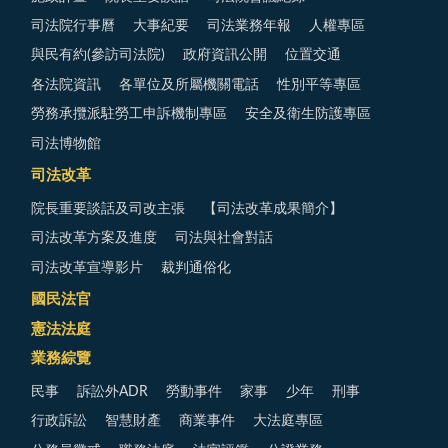
司法院行事曆
大事紀要
司法業務年報
人權專區
與民有約(參訪司法院)
政府資訊公開
位置交通
各法院資訊
各單位及所屬機關電話
性別平等專區
勞務承攬派駐勞工申訴機制專區
安全及衛生防護專區
司法博物館
司法改革
院長重要談話及司改主張
【司法改革成果簡介】
司法改革方案及進度
司法與社會對話
司法改革宣導影片
裁判通俗化
國民法官
憲法法庭
業務綜覽
民事
訴訟外ADR
勞動事件
家事
少年
刑事
行政訴訟
智慧財產
商業事件
大法庭專區