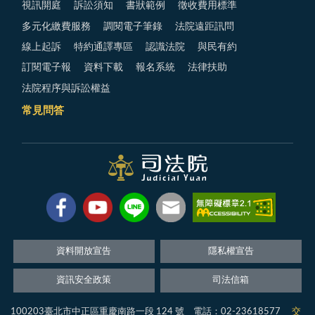
視訊開庭
訴訟須知
書狀範例
徵收費用標準
多元化繳費服務
調閱電子筆錄
法院遠距訊問
線上起訴
特約通譯專區
認識法院
與民有約
訂閱電子報
資料下載
報名系統
法律扶助
法院程序與訴訟權益
常見問答
資料開放宣告
隱私權宣告
資訊安全政策
司法信箱
100203臺北市中正區重慶南路一段 124 號 電話：02-23618577
交