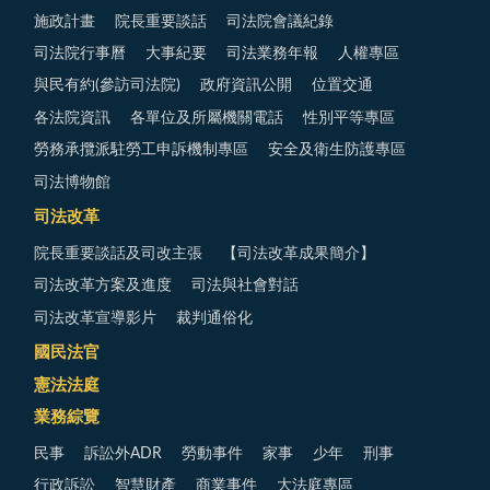
施政計畫
院長重要談話
司法院會議紀錄
司法院行事曆
大事紀要
司法業務年報
人權專區
與民有約(參訪司法院)
政府資訊公開
位置交通
各法院資訊
各單位及所屬機關電話
性別平等專區
勞務承攬派駐勞工申訴機制專區
安全及衛生防護專區
司法博物館
司法改革
院長重要談話及司改主張
【司法改革成果簡介】
司法改革方案及進度
司法與社會對話
司法改革宣導影片
裁判通俗化
國民法官
憲法法庭
業務綜覽
民事
訴訟外ADR
勞動事件
家事
少年
刑事
行政訴訟
智慧財產
商業事件
大法庭專區