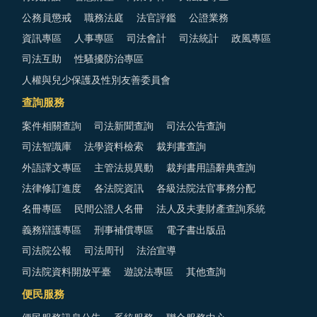
公務員懲戒
職務法庭
法官評鑑
公證業務
資訊專區
人事專區
司法會計
司法統計
政風專區
司法互助
性騷擾防治專區
人權與兒少保護及性別友善委員會
查詢服務
案件相關查詢
司法新聞查詢
司法公告查詢
司法智識庫
法學資料檢索
裁判書查詢
外語譯文專區
主管法規異動
裁判書用語辭典查詢
法律修訂進度
各法院資訊
各級法院法官事務分配
名冊專區
民間公證人名冊
法人及夫妻財產查詢系統
義務辯護專區
刑事補償專區
電子書出版品
司法院公報
司法周刊
法治宣導
司法院資料開放平臺
遊說法專區
其他查詢
便民服務