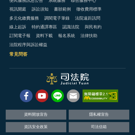
便民服務訊息公告
系統服務
聯合服務中心
視訊開庭
訴訟須知
書狀範例
徵收費用標準
多元化繳費服務
調閱電子筆錄
法院遠距訊問
線上起訴
特約通譯專區
認識法院
與民有約
訂閱電子報
資料下載
報名系統
法律扶助
法院程序與訴訟權益
常見問答
資料開放宣告
隱私權宣告
資訊安全政策
司法信箱