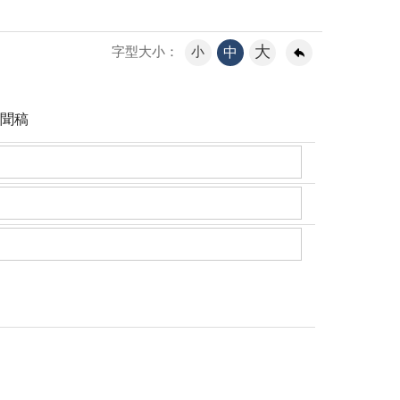
大
小
中
字型大小：
聞稿