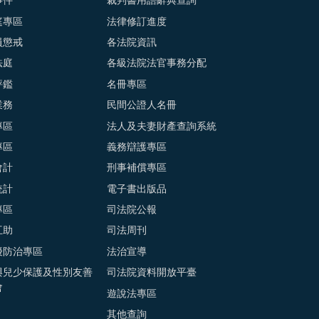
事件
裁判書用語辭典查詢
庭專區
法律修訂進度
員懲戒
各法院資訊
法庭
各級法院法官事務分配
評鑑
名冊專區
業務
民間公證人名冊
專區
法人及夫妻財產查詢系統
專區
義務辯護專區
會計
刑事補償專區
統計
電子書出版品
專區
司法院公報
互助
司法周刊
擾防治專區
法治宣導
與兒少保護及性別友善
司法院資料開放平臺
會
遊說法專區
其他查詢