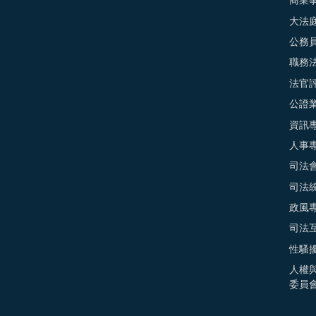
商業
大法
公務
職務
法官
公證
資訊
人事
司法
司法
政風
司法
性騷
人權
委員