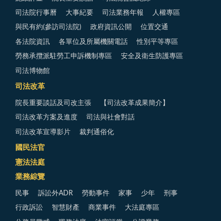
司法院行事曆
大事紀要
司法業務年報
人權專區
與民有約(參訪司法院)
政府資訊公開
位置交通
各法院資訊
各單位及所屬機關電話
性別平等專區
勞務承攬派駐勞工申訴機制專區
安全及衛生防護專區
司法博物館
司法改革
院長重要談話及司改主張
【司法改革成果簡介】
司法改革方案及進度
司法與社會對話
司法改革宣導影片
裁判通俗化
國民法官
憲法法庭
業務綜覽
民事
訴訟外ADR
勞動事件
家事
少年
刑事
行政訴訟
智慧財產
商業事件
大法庭專區