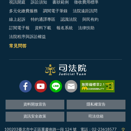
視訊開庭
訴訟須知
書狀範例
徵收費用標準
多元化繳費服務
調閱電子筆錄
法院遠距訊問
線上起訴
特約通譯專區
認識法院
與民有約
訂閱電子報
資料下載
報名系統
法律扶助
法院程序與訴訟權益
常見問答
資料開放宣告
隱私權宣告
資訊安全政策
司法信箱
100203臺北市中正區重慶南路一段 124 號 電話：02-23618577
交