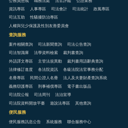
公務員懲戒
職務法庭
法官評鑑
公證業務
資訊專區
人事專區
司法會計
司法統計
政風專區
司法互助
性騷擾防治專區
人權與兒少保護及性別友善委員會
查詢服務
案件相關查詢
司法新聞查詢
司法公告查詢
司法智識庫
法學資料檢索
裁判書查詢
外語譯文專區
主管法規異動
裁判書用語辭典查詢
法律修訂進度
各法院資訊
各級法院法官事務分配
名冊專區
民間公證人名冊
法人及夫妻財產查詢系統
義務辯護專區
刑事補償專區
電子書出版品
司法院公報
司法周刊
法治宣導
司法院資料開放平臺
遊說法專區
其他查詢
便民服務
便民服務訊息公告
系統服務
聯合服務中心