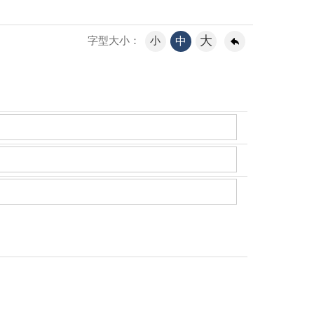
大
小
中
字型大小：