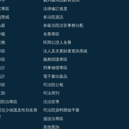
事件
裁判書用語辭典查詢
庭專區
法律修訂進度
員懲戒
各法院資訊
法庭
各級法院法官事務分配
評鑑
名冊專區
業務
民間公證人名冊
專區
法人及夫妻財產查詢系統
專區
義務辯護專區
會計
刑事補償專區
統計
電子書出版品
專區
司法院公報
互助
司法周刊
擾防治專區
法治宣導
與兒少保護及性別友善
司法院資料開放平臺
會
遊說法專區
其他查詢