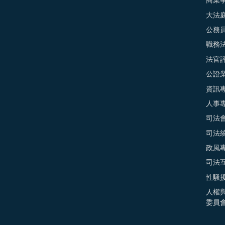
商業
大法
公務
職務
法官
公證
資訊
人事
司法
司法
政風
司法
性騷
人權
委員