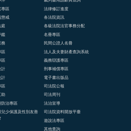
事件
裁判書用語辭典查詢
庭專區
法律修訂進度
員懲戒
各法院資訊
法庭
各級法院法官事務分配
評鑑
名冊專區
業務
民間公證人名冊
專區
法人及夫妻財產查詢系統
專區
義務辯護專區
會計
刑事補償專區
統計
電子書出版品
專區
司法院公報
互助
司法周刊
擾防治專區
法治宣導
與兒少保護及性別友善
司法院資料開放平臺
會
遊說法專區
其他查詢