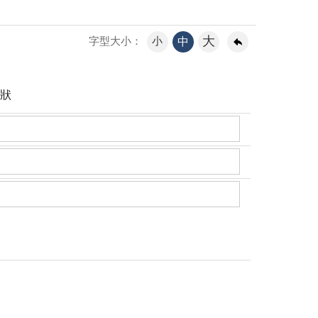
大
小
中
字型大小：
狀