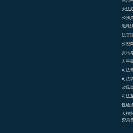
商業
大法
公務
職務
法官
公證
資訊
人事
司法
司法
政風
司法
性騷
人權
委員