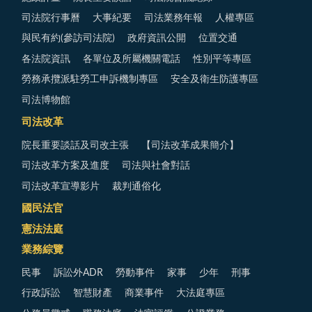
司法院行事曆
大事紀要
司法業務年報
人權專區
與民有約(參訪司法院)
政府資訊公開
位置交通
各法院資訊
各單位及所屬機關電話
性別平等專區
勞務承攬派駐勞工申訴機制專區
安全及衛生防護專區
司法博物館
司法改革
院長重要談話及司改主張
【司法改革成果簡介】
司法改革方案及進度
司法與社會對話
司法改革宣導影片
裁判通俗化
國民法官
憲法法庭
業務綜覽
民事
訴訟外ADR
勞動事件
家事
少年
刑事
行政訴訟
智慧財產
商業事件
大法庭專區