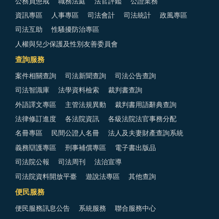
公務員懲戒
職務法庭
法官評鑑
公證業務
資訊專區
人事專區
司法會計
司法統計
政風專區
司法互助
性騷擾防治專區
人權與兒少保護及性別友善委員會
查詢服務
案件相關查詢
司法新聞查詢
司法公告查詢
司法智識庫
法學資料檢索
裁判書查詢
外語譯文專區
主管法規異動
裁判書用語辭典查詢
法律修訂進度
各法院資訊
各級法院法官事務分配
名冊專區
民間公證人名冊
法人及夫妻財產查詢系統
義務辯護專區
刑事補償專區
電子書出版品
司法院公報
司法周刊
法治宣導
司法院資料開放平臺
遊說法專區
其他查詢
便民服務
便民服務訊息公告
系統服務
聯合服務中心