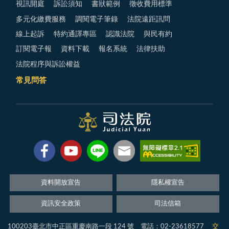
視訊開庭
訴訟須知
書狀範例
徵收費用標準
多元化繳費服務
調閱電子筆錄
法院遠距訊問
線上起訴
特約通譯專區
認識法院
與民有約
訂閱電子報
資料下載
報名系統
法律扶助
法院程序與訴訟權益
常見問答
資料開放宣告
隱私權宣告
資訊安全政策
司法信箱
100203臺北市中正區重慶南路一段 124 號 電話：02-23618577
交