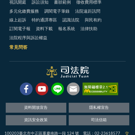
視訊開庭
訴訟須知
書狀範例
徵收費用標準
多元化繳費服務
調閱電子筆錄
法院遠距訊問
線上起訴
特約通譯專區
認識法院
與民有約
訂閱電子報
資料下載
報名系統
法律扶助
法院程序與訴訟權益
常見問答
資料開放宣告
隱私權宣告
資訊安全政策
司法信箱
100203臺北市中正區重慶南路一段 124 號 電話：02-23618577
交