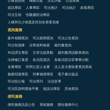
公務員懲戒
職務法庭
法官評鑑
公證業務
資訊專區
人事專區
司法會計
司法統計
政風專區
司法互助
性騷擾防治專區
人權與兒少保護及性別友善委員會
查詢服務
案件相關查詢
司法新聞查詢
司法公告查詢
司法智識庫
法學資料檢索
裁判書查詢
外語譯文專區
主管法規異動
裁判書用語辭典查詢
法律修訂進度
各法院資訊
各級法院法官事務分配
名冊專區
民間公證人名冊
法人及夫妻財產查詢系統
義務辯護專區
刑事補償專區
電子書出版品
司法院公報
司法周刊
法治宣導
司法院資料開放平臺
遊說法專區
其他查詢
便民服務
便民服務訊息公告
系統服務
聯合服務中心