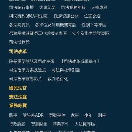
司法院行事曆
大事紀要
司法業務年報
人權專區
與民有約(參訪司法院)
政府資訊公開
位置交通
各法院資訊
各單位及所屬機關電話
性別平等專區
勞務承攬派駐勞工申訴機制專區
安全及衛生防護專區
司法博物館
司法改革
院長重要談話及司改主張
【司法改革成果簡介】
司法改革方案及進度
司法與社會對話
司法改革宣導影片
裁判通俗化
國民法官
憲法法庭
業務綜覽
民事
訴訟外ADR
勞動事件
家事
少年
刑事
行政訴訟
智慧財產
商業事件
大法庭專區