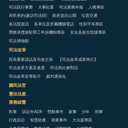
司法院行事曆
大事紀要
司法業務年報
人權專區
與民有約(參訪司法院)
政府資訊公開
位置交通
各法院資訊
各單位及所屬機關電話
性別平等專區
勞務承攬派駐勞工申訴機制專區
安全及衛生防護專區
司法博物館
司法改革
院長重要談話及司改主張
【司法改革成果簡介】
司法改革方案及進度
司法與社會對話
司法改革宣導影片
裁判通俗化
國民法官
憲法法庭
業務綜覽
民事
訴訟外ADR
勞動事件
家事
少年
刑事
行政訴訟
智慧財產
商業事件
大法庭專區