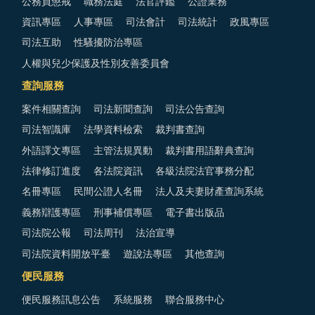
公務員懲戒
職務法庭
法官評鑑
公證業務
資訊專區
人事專區
司法會計
司法統計
政風專區
司法互助
性騷擾防治專區
人權與兒少保護及性別友善委員會
查詢服務
案件相關查詢
司法新聞查詢
司法公告查詢
司法智識庫
法學資料檢索
裁判書查詢
外語譯文專區
主管法規異動
裁判書用語辭典查詢
法律修訂進度
各法院資訊
各級法院法官事務分配
名冊專區
民間公證人名冊
法人及夫妻財產查詢系統
義務辯護專區
刑事補償專區
電子書出版品
司法院公報
司法周刊
法治宣導
司法院資料開放平臺
遊說法專區
其他查詢
便民服務
便民服務訊息公告
系統服務
聯合服務中心