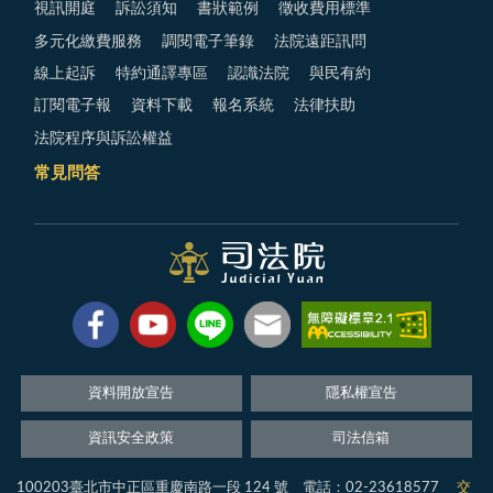
視訊開庭
訴訟須知
書狀範例
徵收費用標準
多元化繳費服務
調閱電子筆錄
法院遠距訊問
線上起訴
特約通譯專區
認識法院
與民有約
訂閱電子報
資料下載
報名系統
法律扶助
法院程序與訴訟權益
常見問答
資料開放宣告
隱私權宣告
資訊安全政策
司法信箱
100203臺北市中正區重慶南路一段 124 號 電話：02-23618577
交