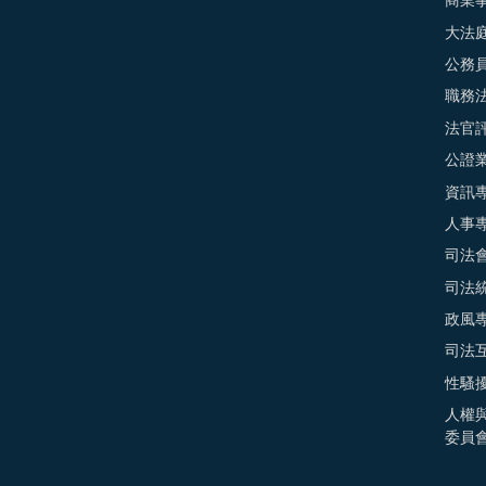
商業
大法
公務
職務
法官
公證
資訊
人事
司法
司法
政風
司法
性騷
人權
委員