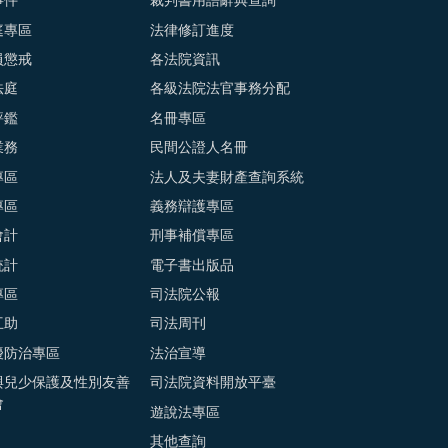
事件
裁判書用語辭典查詢
庭專區
法律修訂進度
員懲戒
各法院資訊
法庭
各級法院法官事務分配
評鑑
名冊專區
業務
民間公證人名冊
專區
法人及夫妻財產查詢系統
專區
義務辯護專區
會計
刑事補償專區
統計
電子書出版品
專區
司法院公報
互助
司法周刊
擾防治專區
法治宣導
與兒少保護及性別友善
司法院資料開放平臺
會
遊說法專區
其他查詢