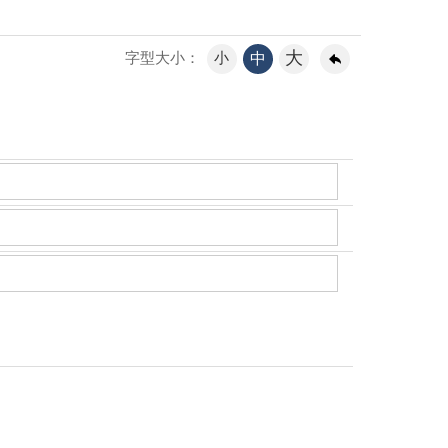
大
小
中
字型大小：