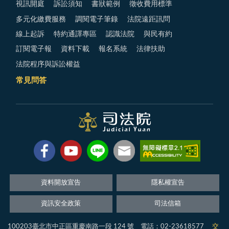
視訊開庭
訴訟須知
書狀範例
徵收費用標準
多元化繳費服務
調閱電子筆錄
法院遠距訊問
線上起訴
特約通譯專區
認識法院
與民有約
訂閱電子報
資料下載
報名系統
法律扶助
法院程序與訴訟權益
常見問答
資料開放宣告
隱私權宣告
資訊安全政策
司法信箱
100203臺北市中正區重慶南路一段 124 號 電話：02-23618577
交