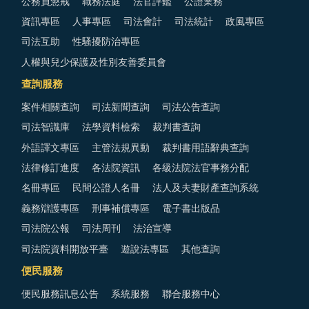
公務員懲戒
職務法庭
法官評鑑
公證業務
資訊專區
人事專區
司法會計
司法統計
政風專區
司法互助
性騷擾防治專區
人權與兒少保護及性別友善委員會
查詢服務
案件相關查詢
司法新聞查詢
司法公告查詢
司法智識庫
法學資料檢索
裁判書查詢
外語譯文專區
主管法規異動
裁判書用語辭典查詢
法律修訂進度
各法院資訊
各級法院法官事務分配
名冊專區
民間公證人名冊
法人及夫妻財產查詢系統
義務辯護專區
刑事補償專區
電子書出版品
司法院公報
司法周刊
法治宣導
司法院資料開放平臺
遊說法專區
其他查詢
便民服務
便民服務訊息公告
系統服務
聯合服務中心