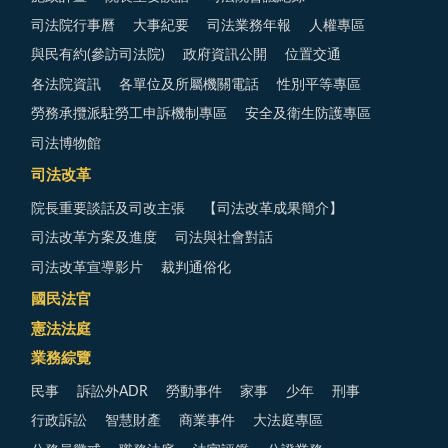
司法院行事曆
大事紀要
司法業務年報
人權專區
與民有約(參訪司法院)
政府資訊公開
位置交通
各法院資訊
各單位及所屬機關電話
性別平等專區
勞務承攬派駐勞工申訴機制專區
安全及衛生防護專區
司法博物館
司法改革
院長重要談話及司改主張
【司法改革成果簡介】
司法改革方案及進度
司法與社會對話
司法改革宣導影片
裁判通俗化
國民法官
憲法法庭
業務綜覽
民事
訴訟外ADR
勞動事件
家事
少年
刑事
行政訴訟
智慧財產
商業事件
大法庭專區