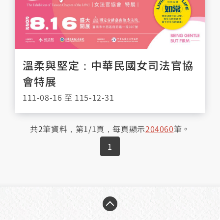
溫柔與堅定：中華民國女司法官協
會特展
111-08-16 至 115-12-31
共
2
筆資料，第
1/1
頁，每頁顯示
20
40
60
筆。
1