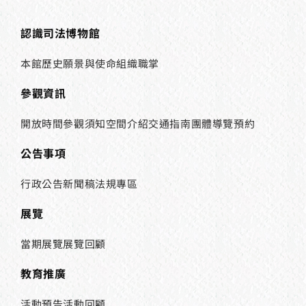
認識司法博物館
本館歷史
願景與使命
組織職掌
參觀資訊
開放時間
參觀須知
空間介紹
交通指南
團體導覽預約
公告事項
行政公告
新聞稿
法規專區
展覽
當期展覽
展覽回顧
教育推廣
活動預告
活動回顧