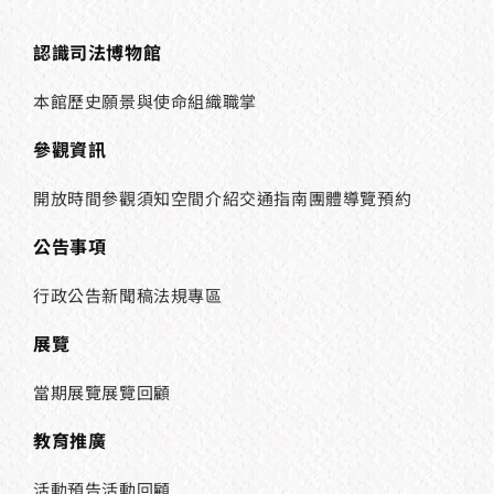
認識司法博物館
本館歷史
願景與使命
組織職掌
參觀資訊
開放時間
參觀須知
空間介紹
交通指南
團體導覽預約
公告事項
行政公告
新聞稿
法規專區
展覽
當期展覽
展覽回顧
教育推廣
活動預告
活動回顧