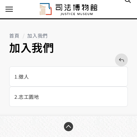
主選單案扭
首頁
加入我們
加入我們
回
上
一
頁
1
徵人
2
志工園地