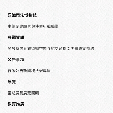
認識司法博物館
本館歷史
願景與使命
組織職掌
參觀資訊
開放時間
參觀須知
空間介紹
交通指南
團體導覽預約
公告事項
行政公告
新聞稿
法規專區
展覽
當期展覽
展覽回顧
教育推廣