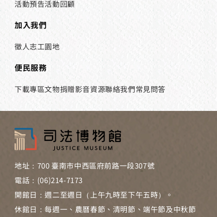
活動預告
活動回顧
加入我們
徵人
志工園地
便民服務
下載專區
文物捐贈
影音資源
聯絡我們
常見問答
地址：700 臺南市中西區府前路一段307號
電話：(06)214-7173
開館日：週二至週日（上午九時至下午五時）。
休館日：每週一、農曆春節、清明節、端午節及中秋節