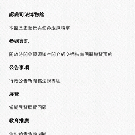
認識司法博物館
本館歷史
願景與使命
組織職掌
參觀資訊
開放時間
參觀須知
空間介紹
交通指南
團體導覽預約
公告事項
行政公告
新聞稿
法規專區
展覽
當期展覽
展覽回顧
教育推廣
活動預告
活動回顧