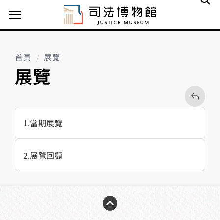
主選單案扭
首頁
展覽
展覽
回
上
一
頁
1
當期展覽
2
展覽回顧