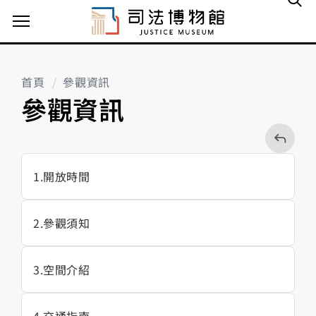
主選單案扭
首頁
參觀資訊
參觀資訊
回
上
一
頁
1
開放時間
2
參觀須知
3
空間介紹
4
交通指南