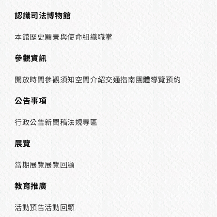
認識司法博物館
本館歷史
願景與使命
組織職掌
參觀資訊
開放時間
參觀須知
空間介紹
交通指南
團體導覽預約
公告事項
行政公告
新聞稿
法規專區
展覽
當期展覽
展覽回顧
教育推廣
活動預告
活動回顧