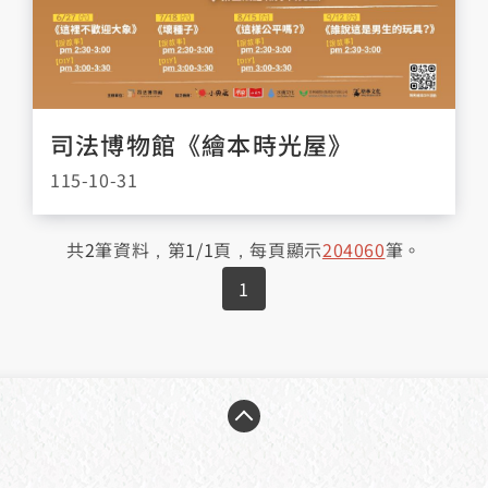
司法博物館《繪本時光屋》
115-10-31
共
2
筆資料，第
1/1
頁，每頁顯示
20
40
60
筆。
1