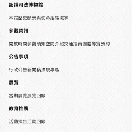
認識司法博物館
本館歷史
願景與使命
組織職掌
參觀資訊
開放時間
參觀須知
空間介紹
交通指南
團體導覽預約
公告事項
行政公告
新聞稿
法規專區
展覽
當期展覽
展覽回顧
教育推廣
活動預告
活動回顧