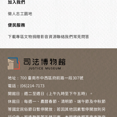
加入我們
徵人
志工園地
便民服務
下載專區
文物捐贈
影音資源
聯絡我們
常見問答
地址：700 臺南市中西區府前路一段307號
電話：(06)214-7173
開館日：週二至週日（上午九時至下午五時）。
休館日：每週一、農曆春節、清明節、端午節及中秋節
等國定民俗節日暫停開放；若因其他因素暫停開放則另
行公告。若逢颱風等天然災害，本館將依照臺南市政府