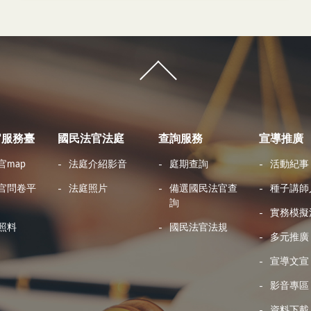
官服務臺
國民法官法庭
查詢服務
宣導推廣
官map
法庭介紹影音
庭期查詢
活動紀事
官問卷平
法庭照片
備選國民法官查
種子講師
詢
實務模擬
照料
國民法官法規
多元推廣
宣導文宣
影音專區
資料下載