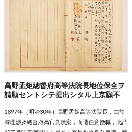
高野孟矩總督府高等法院長地位保全ヲ
請願セントシテ提出シタル上京願不
1897年（明治30年）高野孟矩高等法院長，由於
審理涉及總督府高官貪瀆案，而遭任意撤職，此凸