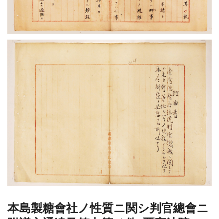
本島製糖會社ノ性質ニ関シ判官總會ニ