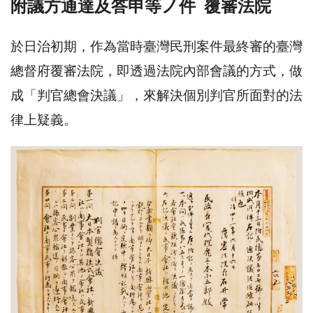
附議方通達及答申等ノ件 覆審法院
於日治初期，作為當時臺灣民刑案件最終審的臺灣
總督府覆審法院，即透過法院內部會議的方式，做
成「判官總會決議」，來解決個別判官所面對的法
律上疑義。