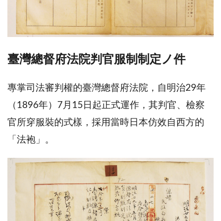
臺灣總督府法院判官服制制定ノ件
專掌司法審判權的臺灣總督府法院，自明治29年
（1896年）7月15日起正式運作，其判官、檢察
官所穿服裝的式樣，採用當時日本仿效自西方的
「法袍」。