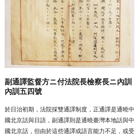
副通譯監督方ニ付法院長檢察長ニ內訓
內訓五四號
於日治初期，法院採雙通譯制度，正通譯是通曉中
國北京話與日語，副通譯則是通曉臺灣本地話與中
國北京話，但由於這些通譯或語言能力不足，或受