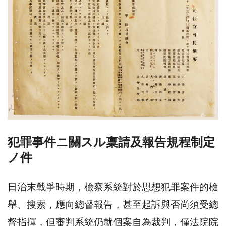
犯罪事件ニ關スル稟請及報告規程制定
ノ件
日治末戰爭時期，檢察系統對於思想犯罪案件的檢
舉、搜索，應向總督報告，甚至起訴與否尚須受總
督指揮，但審判系統仍就個案自為裁判，僅法院院