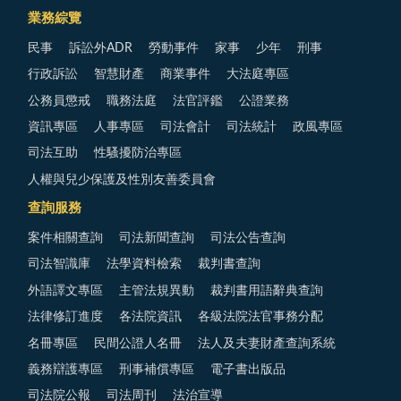
業務綜覽
民事
訴訟外ADR
勞動事件
家事
少年
刑事
行政訴訟
智慧財產
商業事件
大法庭專區
公務員懲戒
職務法庭
法官評鑑
公證業務
資訊專區
人事專區
司法會計
司法統計
政風專區
司法互助
性騷擾防治專區
人權與兒少保護及性別友善委員會
查詢服務
案件相關查詢
司法新聞查詢
司法公告查詢
司法智識庫
法學資料檢索
裁判書查詢
外語譯文專區
主管法規異動
裁判書用語辭典查詢
法律修訂進度
各法院資訊
各級法院法官事務分配
名冊專區
民間公證人名冊
法人及夫妻財產查詢系統
義務辯護專區
刑事補償專區
電子書出版品
司法院公報
司法周刊
法治宣導