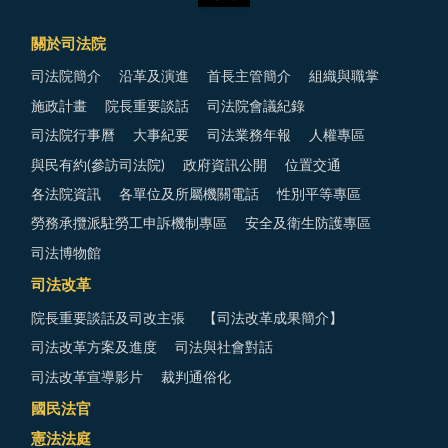
關於司法院
司法院簡介
沿革及演進
首長主管簡介
組織與職掌
施政計畫
院長重要談話
司法院會議紀錄
司法院行事曆
大事紀要
司法業務年報
人權專區
與民有約(參訪司法院)
政府資訊公開
位置交通
各法院資訊
各單位及所屬機關電話
性別平等專區
勞務承攬派駐勞工申訴機制專區
安全及衛生防護專區
司法博物館
司法改革
院長重要談話及司改主張
【司法改革成果簡介】
司法改革方案及進度
司法與社會對話
司法改革宣導影片
裁判通俗化
國民法官
憲法法庭