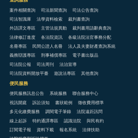
查詢服務
案件相關查詢
司法新聞查詢
司法公告查詢
司法智識庫
法學資料檢索
裁判書查詢
外語譯文專區
主管法規異動
裁判書用語辭典查詢
法律修訂進度
各法院資訊
各級法院法官事務分配
名冊專區
民間公證人名冊
法人及夫妻財產查詢系統
義務辯護專區
刑事補償專區
電子書出版品
司法院公報
司法周刊
法治宣導
司法院資料開放平臺
遊說法專區
其他查詢
便民服務
便民服務訊息公告
系統服務
聯合服務中心
視訊開庭
訴訟須知
書狀範例
徵收費用標準
多元化繳費服務
調閱電子筆錄
法院遠距訊問
線上起訴
特約通譯專區
認識法院
與民有約
訂閱電子報
資料下載
報名系統
法律扶助