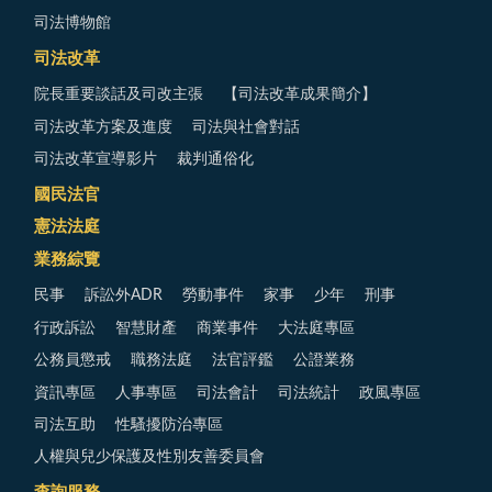
司法博物館
司法改革
院長重要談話及司改主張
【司法改革成果簡介】
司法改革方案及進度
司法與社會對話
司法改革宣導影片
裁判通俗化
國民法官
憲法法庭
業務綜覽
民事
訴訟外ADR
勞動事件
家事
少年
刑事
行政訴訟
智慧財產
商業事件
大法庭專區
公務員懲戒
職務法庭
法官評鑑
公證業務
資訊專區
人事專區
司法會計
司法統計
政風專區
司法互助
性騷擾防治專區
人權與兒少保護及性別友善委員會