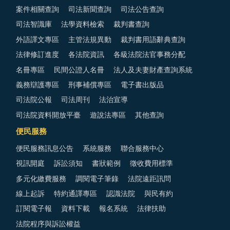
案件相關查詢
司法新聞查詢
司法公告查詢
司法智識庫
法學資料檢索
裁判書查詢
外語譯文專區
主管法規異動
裁判書用語辭典查詢
法律修訂進度
各法院資訊
各級法院法官事務分配
名冊專區
民間公證人名冊
法人及夫妻財產查詢系統
義務辯護專區
刑事補償專區
電子書出版品
司法院公報
司法周刊
法治宣導
司法院資料開放平臺
遊說法專區
其他查詢
便民服務
便民服務訊息公告
系統服務
聯合服務中心
視訊開庭
訴訟須知
書狀範例
徵收費用標準
多元化繳費服務
調閱電子筆錄
法院遠距訊問
線上起訴
特約通譯專區
認識法院
與民有約
訂閱電子報
資料下載
報名系統
法律扶助
法院程序與訴訟權益