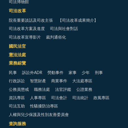
司法博物館
司法改革
院長重要談話及司改主張
【司法改革成果簡介】
司法改革方案及進度
司法與社會對話
司法改革宣導影片
裁判通俗化
國民法官
憲法法庭
業務綜覽
民事
訴訟外ADR
勞動事件
家事
少年
刑事
行政訴訟
智慧財產
商業事件
大法庭專區
公務員懲戒
職務法庭
法官評鑑
公證業務
資訊專區
人事專區
司法會計
司法統計
政風專區
司法互助
性騷擾防治專區
人權與兒少保護及性別友善委員會
查詢服務