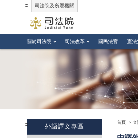
:::
司法院及所屬機關
關於司法院
司法改革
國民法官
憲法
首頁
查
:::
外語譯文專區