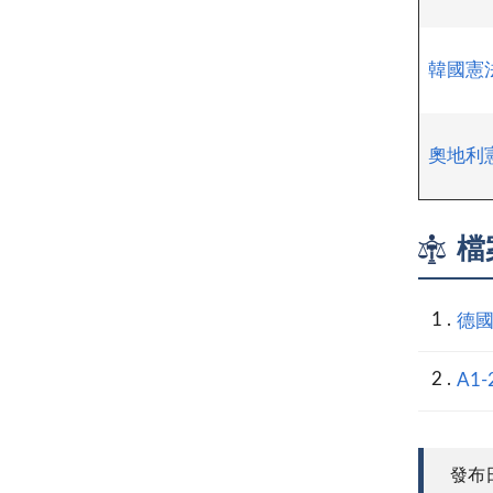
韓國憲
奧地利
檔
德
A1-
發布日期