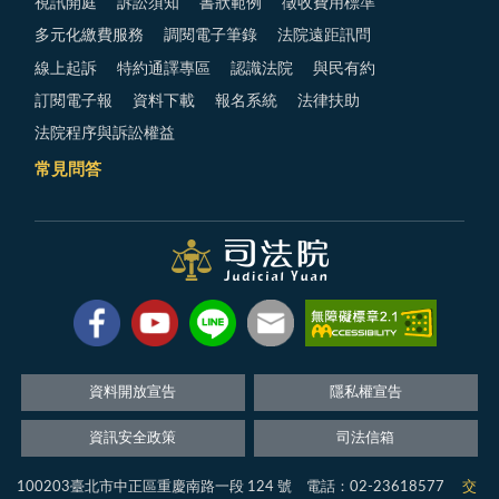
視訊開庭
訴訟須知
書狀範例
徵收費用標準
多元化繳費服務
調閱電子筆錄
法院遠距訊問
線上起訴
特約通譯專區
認識法院
與民有約
訂閱電子報
資料下載
報名系統
法律扶助
法院程序與訴訟權益
常見問答
資料開放宣告
隱私權宣告
資訊安全政策
司法信箱
100203臺北市中正區重慶南路一段 124 號 電話：02-23618577
交