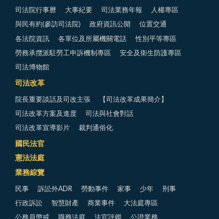
司法院行事曆
大事紀要
司法業務年報
人權專區
與民有約(參訪司法院)
政府資訊公開
位置交通
各法院資訊
各單位及所屬機關電話
性別平等專區
勞務承攬派駐勞工申訴機制專區
安全及衛生防護專區
司法博物館
司法改革
院長重要談話及司改主張
【司法改革成果簡介】
司法改革方案及進度
司法與社會對話
司法改革宣導影片
裁判通俗化
國民法官
憲法法庭
業務綜覽
民事
訴訟外ADR
勞動事件
家事
少年
刑事
行政訴訟
智慧財產
商業事件
大法庭專區
公務員懲戒
職務法庭
法官評鑑
公證業務