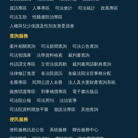
資訊專區
人事專區
司法會計
司法統計
政風專區
司法互助
性騷擾防治專區
人權與兒少保護及性別友善委員會
查詢服務
案件相關查詢
司法新聞查詢
司法公告查詢
司法智識庫
法學資料檢索
裁判書查詢
外語譯文專區
主管法規異動
裁判書用語辭典查詢
法律修訂進度
各法院資訊
各級法院法官事務分配
名冊專區
民間公證人名冊
法人及夫妻財產查詢系統
義務辯護專區
刑事補償專區
電子書出版品
司法院公報
司法周刊
法治宣導
司法院資料開放平臺
遊說法專區
其他查詢
便民服務
便民服務訊息公告
系統服務
聯合服務中心