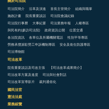
關於司法院
司法院簡介
沿革及演進
首長主管簡介
組織與職掌
施政計畫
院長重要談話
司法院會議紀錄
司法院行事曆
大事紀要
司法業務年報
人權專區
與民有約(參訪司法院)
政府資訊公開
位置交通
各法院資訊
各單位及所屬機關電話
性別平等專區
勞務承攬派駐勞工申訴機制專區
安全及衛生防護專區
司法博物館
司法改革
院長重要談話及司改主張
【司法改革成果簡介】
司法改革方案及進度
司法與社會對話
司法改革宣導影片
裁判通俗化
國民法官
憲法法庭
業務綜覽