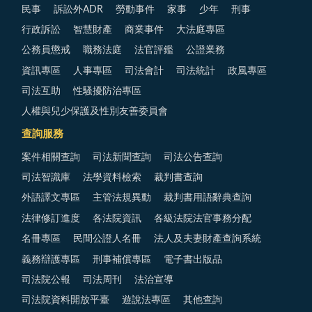
民事
訴訟外ADR
勞動事件
家事
少年
刑事
行政訴訟
智慧財產
商業事件
大法庭專區
公務員懲戒
職務法庭
法官評鑑
公證業務
資訊專區
人事專區
司法會計
司法統計
政風專區
司法互助
性騷擾防治專區
人權與兒少保護及性別友善委員會
查詢服務
案件相關查詢
司法新聞查詢
司法公告查詢
司法智識庫
法學資料檢索
裁判書查詢
外語譯文專區
主管法規異動
裁判書用語辭典查詢
法律修訂進度
各法院資訊
各級法院法官事務分配
名冊專區
民間公證人名冊
法人及夫妻財產查詢系統
義務辯護專區
刑事補償專區
電子書出版品
司法院公報
司法周刊
法治宣導
司法院資料開放平臺
遊說法專區
其他查詢