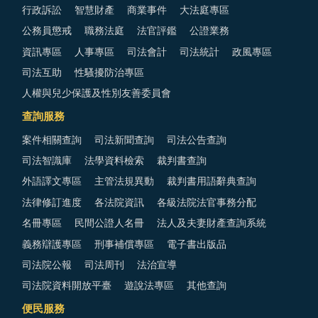
行政訴訟
智慧財產
商業事件
大法庭專區
公務員懲戒
職務法庭
法官評鑑
公證業務
資訊專區
人事專區
司法會計
司法統計
政風專區
司法互助
性騷擾防治專區
人權與兒少保護及性別友善委員會
查詢服務
案件相關查詢
司法新聞查詢
司法公告查詢
司法智識庫
法學資料檢索
裁判書查詢
外語譯文專區
主管法規異動
裁判書用語辭典查詢
法律修訂進度
各法院資訊
各級法院法官事務分配
名冊專區
民間公證人名冊
法人及夫妻財產查詢系統
義務辯護專區
刑事補償專區
電子書出版品
司法院公報
司法周刊
法治宣導
司法院資料開放平臺
遊說法專區
其他查詢
便民服務