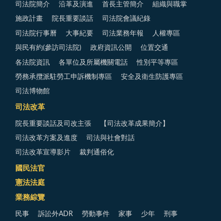
司法院簡介
沿革及演進
首長主管簡介
組織與職掌
施政計畫
院長重要談話
司法院會議紀錄
司法院行事曆
大事紀要
司法業務年報
人權專區
與民有約(參訪司法院)
政府資訊公開
位置交通
各法院資訊
各單位及所屬機關電話
性別平等專區
勞務承攬派駐勞工申訴機制專區
安全及衛生防護專區
司法博物館
司法改革
院長重要談話及司改主張
【司法改革成果簡介】
司法改革方案及進度
司法與社會對話
司法改革宣導影片
裁判通俗化
國民法官
憲法法庭
業務綜覽
民事
訴訟外ADR
勞動事件
家事
少年
刑事