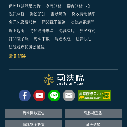
便民服務訊息公告
系統服務
聯合服務中心
視訊開庭
訴訟須知
書狀範例
徵收費用標準
多元化繳費服務
調閱電子筆錄
法院遠距訊問
線上起訴
特約通譯專區
認識法院
與民有約
訂閱電子報
資料下載
報名系統
法律扶助
法院程序與訴訟權益
常見問答
資料開放宣告
隱私權宣告
資訊安全政策
司法信箱