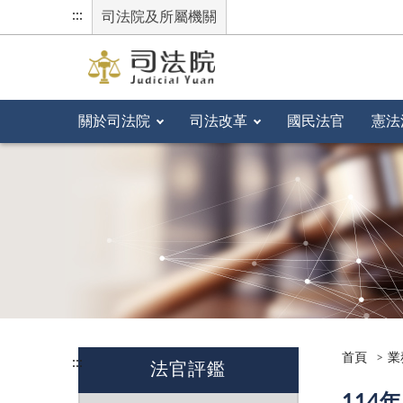
:::
司法院及所屬機關
關於司法院
司法改革
國民法官
憲法
首頁
業
:::
法官評鑑