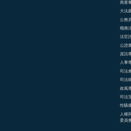
商業
大法
公務
職務
法官
公證
資訊
人事
司法
司法
政風
司法
性騷
人權
委員