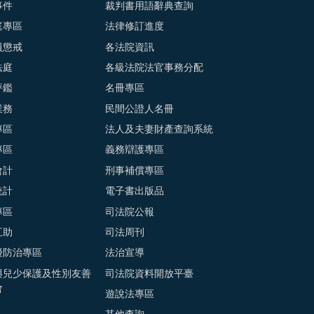
事件
裁判書用語辭典查詢
庭專區
法律修訂進度
員懲戒
各法院資訊
法庭
各級法院法官事務分配
評鑑
名冊專區
業務
民間公證人名冊
專區
法人及夫妻財產查詢系統
專區
義務辯護專區
會計
刑事補償專區
統計
電子書出版品
專區
司法院公報
互助
司法周刊
擾防治專區
法治宣導
與兒少保護及性別友善
司法院資料開放平臺
會
遊說法專區