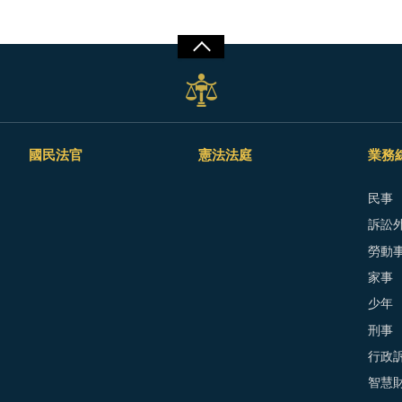
國民法官
憲法法庭
業務
民事
訴訟外
勞動
家事
少年
刑事
行政
智慧