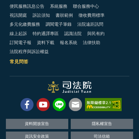
便民服務訊息公告
系統服務
聯合服務中心
視訊開庭
訴訟須知
書狀範例
徵收費用標準
多元化繳費服務
調閱電子筆錄
法院遠距訊問
線上起訴
特約通譯專區
認識法院
與民有約
訂閱電子報
資料下載
報名系統
法律扶助
法院程序與訴訟權益
常見問答
資料開放宣告
隱私權宣告
資訊安全政策
司法信箱