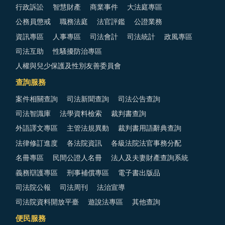
行政訴訟
智慧財產
商業事件
大法庭專區
公務員懲戒
職務法庭
法官評鑑
公證業務
資訊專區
人事專區
司法會計
司法統計
政風專區
司法互助
性騷擾防治專區
人權與兒少保護及性別友善委員會
查詢服務
案件相關查詢
司法新聞查詢
司法公告查詢
司法智識庫
法學資料檢索
裁判書查詢
外語譯文專區
主管法規異動
裁判書用語辭典查詢
法律修訂進度
各法院資訊
各級法院法官事務分配
名冊專區
民間公證人名冊
法人及夫妻財產查詢系統
義務辯護專區
刑事補償專區
電子書出版品
司法院公報
司法周刊
法治宣導
司法院資料開放平臺
遊說法專區
其他查詢
便民服務