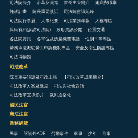
司法院簡介
沿革及演進
首長主管簡介
組織與職掌
施政計畫
院長重要談話
司法院會議紀錄
司法院行事曆
大事紀要
司法業務年報
人權專區
與民有約(參訪司法院)
政府資訊公開
位置交通
各法院資訊
各單位及所屬機關電話
性別平等專區
勞務承攬派駐勞工申訴機制專區
安全及衛生防護專區
司法博物館
司法改革
院長重要談話及司改主張
【司法改革成果簡介】
司法改革方案及進度
司法與社會對話
司法改革宣導影片
裁判通俗化
國民法官
憲法法庭
業務綜覽
民事
訴訟外ADR
勞動事件
家事
少年
刑事