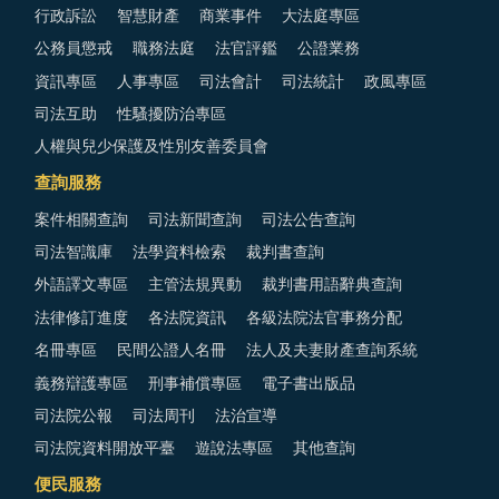
行政訴訟
智慧財產
商業事件
大法庭專區
公務員懲戒
職務法庭
法官評鑑
公證業務
資訊專區
人事專區
司法會計
司法統計
政風專區
司法互助
性騷擾防治專區
人權與兒少保護及性別友善委員會
查詢服務
案件相關查詢
司法新聞查詢
司法公告查詢
司法智識庫
法學資料檢索
裁判書查詢
外語譯文專區
主管法規異動
裁判書用語辭典查詢
法律修訂進度
各法院資訊
各級法院法官事務分配
名冊專區
民間公證人名冊
法人及夫妻財產查詢系統
義務辯護專區
刑事補償專區
電子書出版品
司法院公報
司法周刊
法治宣導
司法院資料開放平臺
遊說法專區
其他查詢
便民服務