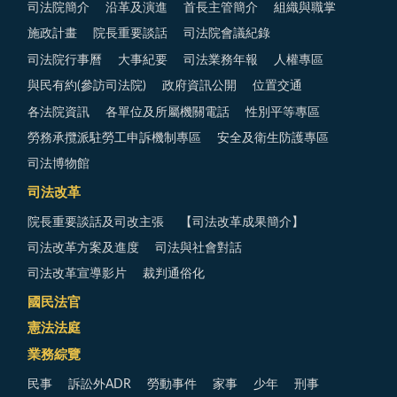
司法院簡介
沿革及演進
首長主管簡介
組織與職掌
施政計畫
院長重要談話
司法院會議紀錄
司法院行事曆
大事紀要
司法業務年報
人權專區
與民有約(參訪司法院)
政府資訊公開
位置交通
各法院資訊
各單位及所屬機關電話
性別平等專區
勞務承攬派駐勞工申訴機制專區
安全及衛生防護專區
司法博物館
司法改革
院長重要談話及司改主張
【司法改革成果簡介】
司法改革方案及進度
司法與社會對話
司法改革宣導影片
裁判通俗化
國民法官
憲法法庭
業務綜覽
民事
訴訟外ADR
勞動事件
家事
少年
刑事