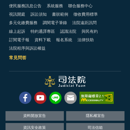
便民服務訊息公告
系統服務
聯合服務中心
視訊開庭
訴訟須知
書狀範例
徵收費用標準
多元化繳費服務
調閱電子筆錄
法院遠距訊問
線上起訴
特約通譯專區
認識法院
與民有約
訂閱電子報
資料下載
報名系統
法律扶助
法院程序與訴訟權益
常見問答
資料開放宣告
隱私權宣告
資訊安全政策
司法信箱