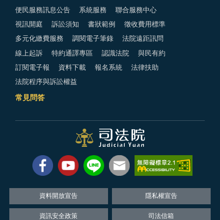
便民服務訊息公告
系統服務
聯合服務中心
視訊開庭
訴訟須知
書狀範例
徵收費用標準
多元化繳費服務
調閱電子筆錄
法院遠距訊問
線上起訴
特約通譯專區
認識法院
與民有約
訂閱電子報
資料下載
報名系統
法律扶助
法院程序與訴訟權益
常見問答
資料開放宣告
隱私權宣告
資訊安全政策
司法信箱