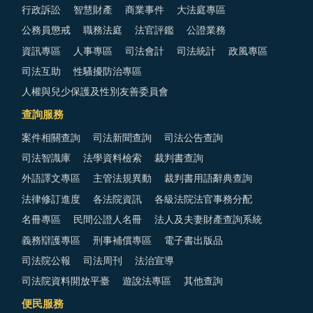
行政訴訟
智慧財產
商業事件
大法庭專區
公務員懲戒
職務法庭
法官評鑑
公證業務
資訊專區
人事專區
司法會計
司法統計
政風專區
司法互助
性騷擾防治專區
人權與兒少保護及性別友善委員會
查詢服務
案件相關查詢
司法新聞查詢
司法公告查詢
司法智識庫
法學資料檢索
裁判書查詢
外語譯文專區
主管法規異動
裁判書用語辭典查詢
法律修訂進度
各法院資訊
各級法院法官事務分配
名冊專區
民間公證人名冊
法人及夫妻財產查詢系統
義務辯護專區
刑事補償專區
電子書出版品
司法院公報
司法周刊
法治宣導
司法院資料開放平臺
遊說法專區
其他查詢
便民服務