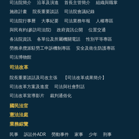
司法院簡介
沿革及演進
首長主管簡介
組織與職掌
施政計畫
院長重要談話
司法院會議紀錄
司法院行事曆
大事紀要
司法業務年報
人權專區
與民有約(參訪司法院)
政府資訊公開
位置交通
各法院資訊
各單位及所屬機關電話
性別平等專區
勞務承攬派駐勞工申訴機制專區
安全及衛生防護專區
司法博物館
司法改革
院長重要談話及司改主張
【司法改革成果簡介】
司法改革方案及進度
司法與社會對話
司法改革宣導影片
裁判通俗化
國民法官
憲法法庭
業務綜覽
民事
訴訟外ADR
勞動事件
家事
少年
刑事