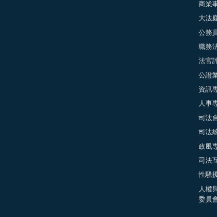
商業
大法
公務
職務
法官
公證
資訊
人事
司法
司法
政風
司法
性騷
人權
委員