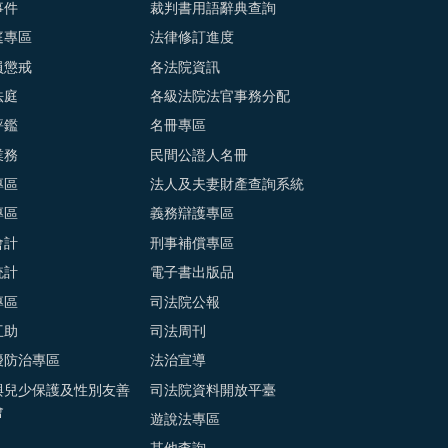
事件
裁判書用語辭典查詢
庭專區
法律修訂進度
員懲戒
各法院資訊
法庭
各級法院法官事務分配
評鑑
名冊專區
業務
民間公證人名冊
專區
法人及夫妻財產查詢系統
專區
義務辯護專區
會計
刑事補償專區
統計
電子書出版品
專區
司法院公報
互助
司法周刊
擾防治專區
法治宣導
與兒少保護及性別友善
司法院資料開放平臺
會
遊說法專區