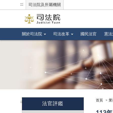
:::
司法院及所屬機關
關於司法院
司法改革
國民法官
憲法
首頁
業
:::
法官評鑑