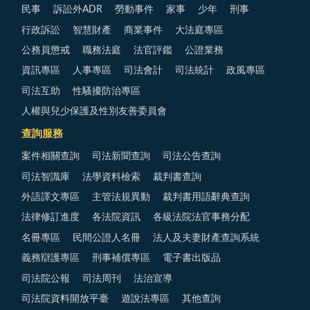
民事
訴訟外ADR
勞動事件
家事
少年
刑事
行政訴訟
智慧財產
商業事件
大法庭專區
公務員懲戒
職務法庭
法官評鑑
公證業務
資訊專區
人事專區
司法會計
司法統計
政風專區
司法互助
性騷擾防治專區
人權與兒少保護及性別友善委員會
查詢服務
案件相關查詢
司法新聞查詢
司法公告查詢
司法智識庫
法學資料檢索
裁判書查詢
外語譯文專區
主管法規異動
裁判書用語辭典查詢
法律修訂進度
各法院資訊
各級法院法官事務分配
名冊專區
民間公證人名冊
法人及夫妻財產查詢系統
義務辯護專區
刑事補償專區
電子書出版品
司法院公報
司法周刊
法治宣導
司法院資料開放平臺
遊說法專區
其他查詢