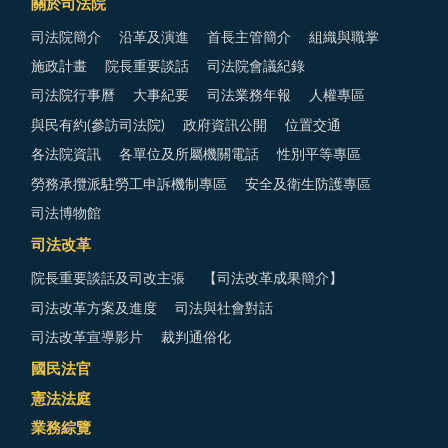
關於司法院
司法院簡介
沿革及演進
首長主管簡介
組織與職掌
施政計畫
院長重要談話
司法院會議紀錄
司法院行事曆
大事紀要
司法業務年報
人權專區
與民有約(參訪司法院)
政府資訊公開
位置交通
各法院資訊
各單位及所屬機關電話
性別平等專區
勞務承攬派駐勞工申訴機制專區
安全及衛生防護專區
司法博物館
司法改革
院長重要談話及司改主張
【司法改革成果簡介】
司法改革方案及進度
司法與社會對話
司法改革宣導影片
裁判通俗化
國民法官
憲法法庭
業務綜覽