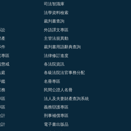
司法智識庫
法學資料檢索
裁判書查詢
訴訟
外語譯文專區
財產
主管法規異動
事件
裁判書用語辭典查詢
庭專區
法律修訂進度
員懲戒
各法院資訊
法庭
各級法院法官事務分配
評鑑
名冊專區
業務
民間公證人名冊
專區
法人及夫妻財產查詢系統
專區
義務辯護專區
會計
刑事補償專區
統計
電子書出版品