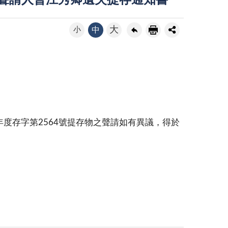
4號聲請人曾江秀卿遺失提存通知書
大
小
中
度存字第2564號提存物之聲請如有異議，得於