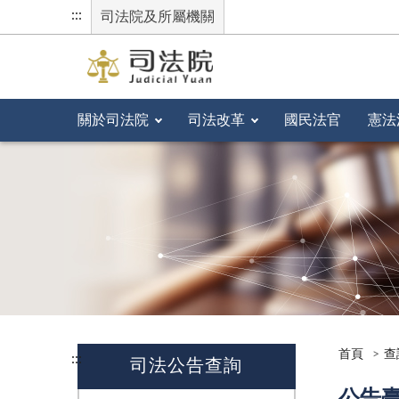
:::
司法院及所屬機關
關於司法院
司法改革
國民法官
憲法
首頁
查
:::
司法公告查詢