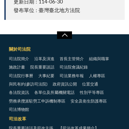
更新日期 : 114-06-30
發布單位 : 臺灣臺北地方法院
關於司法院
司法院簡介
沿革及演進
首長主管簡介
組織與職掌
施政計畫
院長重要談話
司法院會議紀錄
司法院行事曆
大事紀要
司法業務年報
人權專區
與民有約(參訪司法院)
政府資訊公開
位置交通
各法院資訊
各單位及所屬機關電話
性別平等專區
勞務承攬派駐勞工申訴機制專區
安全及衛生防護專區
司法博物館
司法改革
院長重要談話及司改主張
【司法改革成果簡介】