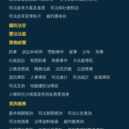
司法改革方案及進度
司法與社會對話
司法改革宣導影片
裁判通俗化
國民法官
憲法法庭
業務綜覽
民事
訴訟外ADR
勞動事件
家事
少年
刑事
行政訴訟
智慧財產
商業事件
大法庭專區
公務員懲戒
職務法庭
法官評鑑
公證業務
資訊專區
人事專區
司法會計
司法統計
政風專區
司法互助
性騷擾防治專區
人權與兒少保護及性別友善委員會
查詢服務
案件相關查詢
司法新聞查詢
司法公告查詢
司法智識庫
法學資料檢索
裁判書查詢