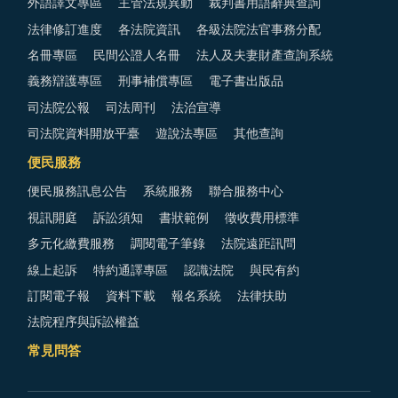
外語譯文專區
主管法規異動
裁判書用語辭典查詢
法律修訂進度
各法院資訊
各級法院法官事務分配
名冊專區
民間公證人名冊
法人及夫妻財產查詢系統
義務辯護專區
刑事補償專區
電子書出版品
司法院公報
司法周刊
法治宣導
司法院資料開放平臺
遊說法專區
其他查詢
便民服務
便民服務訊息公告
系統服務
聯合服務中心
視訊開庭
訴訟須知
書狀範例
徵收費用標準
多元化繳費服務
調閱電子筆錄
法院遠距訊問
線上起訴
特約通譯專區
認識法院
與民有約
訂閱電子報
資料下載
報名系統
法律扶助
法院程序與訴訟權益
常見問答