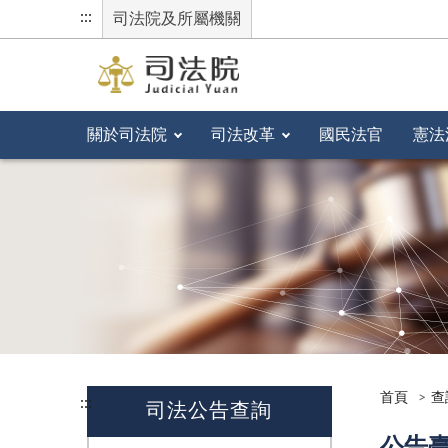
:::
司法院及所屬機關
關於司法院
司法改革
國民法官
憲法
首頁
查
:::
司法公告查詢