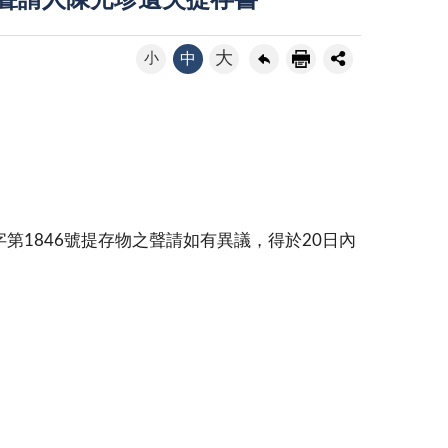
號聲請人陳光珍遺失提存書
大
小
中
第1846號提存物之聲請如有異議，得於20日內