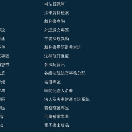
司法智識庫
法學資料檢索
裁判書查詢
訴訟
外語譯文專區
財產
主管法規異動
事件
裁判書用語辭典查詢
庭專區
法律修訂進度
員懲戒
各法院資訊
法庭
各級法院法官事務分配
評鑑
名冊專區
業務
民間公證人名冊
專區
法人及夫妻財產查詢系統
專區
義務辯護專區
會計
刑事補償專區
統計
電子書出版品