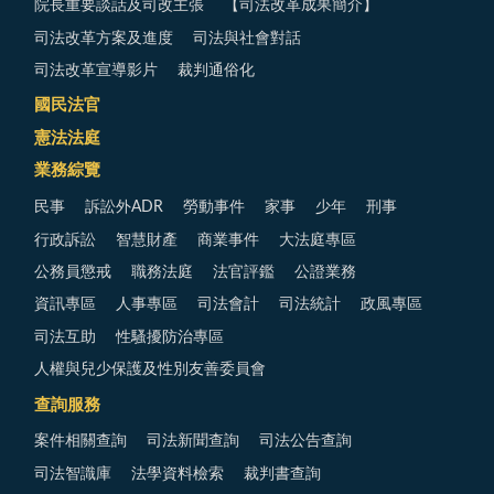
院長重要談話及司改主張
【司法改革成果簡介】
司法改革方案及進度
司法與社會對話
司法改革宣導影片
裁判通俗化
國民法官
憲法法庭
業務綜覽
民事
訴訟外ADR
勞動事件
家事
少年
刑事
行政訴訟
智慧財產
商業事件
大法庭專區
公務員懲戒
職務法庭
法官評鑑
公證業務
資訊專區
人事專區
司法會計
司法統計
政風專區
司法互助
性騷擾防治專區
人權與兒少保護及性別友善委員會
查詢服務
案件相關查詢
司法新聞查詢
司法公告查詢
司法智識庫
法學資料檢索
裁判書查詢