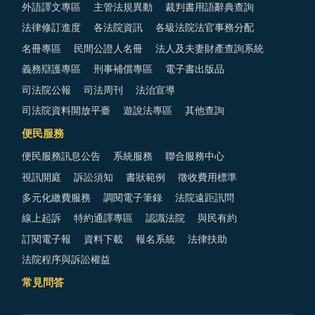
外語譯文專區
主管法規異動
裁判書用語辭典查詢
法律修訂進度
各法院資訊
各級法院法官事務分配
名冊專區
民間公證人名冊
法人及夫妻財產查詢系統
義務辯護專區
刑事補償專區
電子書出版品
司法院公報
司法周刊
法治宣導
司法院資料開放平臺
遊說法專區
其他查詢
便民服務
便民服務訊息公告
系統服務
聯合服務中心
視訊開庭
訴訟須知
書狀範例
徵收費用標準
多元化繳費服務
調閱電子筆錄
法院遠距訊問
線上起訴
特約通譯專區
認識法院
與民有約
訂閱電子報
資料下載
報名系統
法律扶助
法院程序與訴訟權益
常見問答