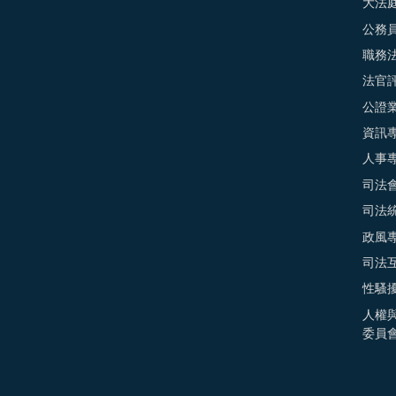
大法
公務
職務
法官
公證
資訊
人事
司法
司法
政風
司法
性騷
人權
委員