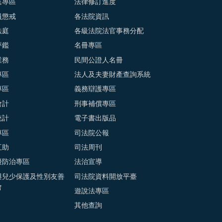
庭專區
法律修訂進度
員懲戒
各法院資訊
法庭
各級法院法官事務分配
評鑑
名冊專區
業務
民間公證人名冊
專區
法人及夫妻財產查詢系統
專區
義務辯護專區
會計
刑事補償專區
統計
電子書出版品
專區
司法院公報
互助
司法周刊
擾防治專區
法治宣導
與兒少保護及性別友善
司法院資料開放平臺
會
遊說法專區
其他查詢