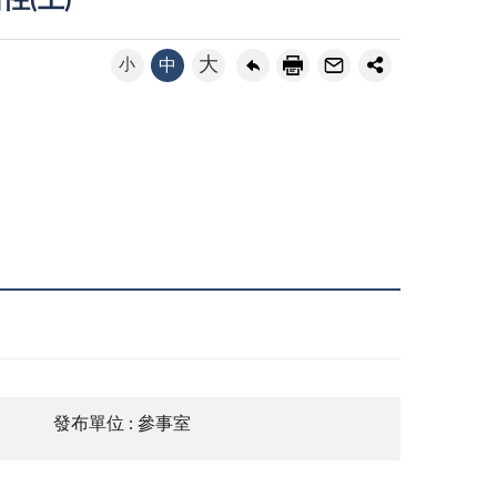
性(上)
大
小
中
發布單位 : 參事室