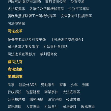
與民有約(參訪司法院)
政府資訊公開
位置交通
各法院資訊
各單位及所屬機關電話
性別平等專區
勞務承攬派駐勞工申訴機制專區
安全及衛生防護專區
司法博物館
司法改革
院長重要談話及司改主張
【司法改革成果簡介】
司法改革方案及進度
司法與社會對話
司法改革宣導影片
裁判通俗化
國民法官
憲法法庭
業務綜覽
民事
訴訟外ADR
勞動事件
家事
少年
刑事
行政訴訟
智慧財產
商業事件
大法庭專區
公務員懲戒
職務法庭
法官評鑑
公證業務
資訊專區
人事專區
司法會計
司法統計
政風專區