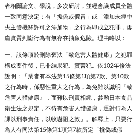
者相關論文、學說，多次研討，並經會議成員全體
一致同意決定：有「攙偽或假冒」或「添加未經中
央主管機關許可之添加物」之行為即成立犯罪，毋
庸實質判斷行為有無存在抽象危險。理由略以：
一、該條項於刪除舊法「致危害人體健康」之犯罪
構成要件後，已非結果犯、實害犯。依102年修法
說明：「業者有本法第15條第1項第7款、第10款
之行為時，係惡性重大之行為，為免難以識明『致
危害人體健康』，而難以刑責相繩，參酌日本食品
衛生法之規定，不待有危害人體健康，逕對行為人
課以刑事責任，以收嚇阻之效」。解釋上，只要行
為人有同法第15條第1項第7款所定「攙偽或假