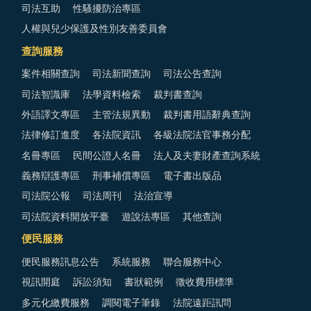
司法互助
性騷擾防治專區
人權與兒少保護及性別友善委員會
查詢服務
案件相關查詢
司法新聞查詢
司法公告查詢
司法智識庫
法學資料檢索
裁判書查詢
外語譯文專區
主管法規異動
裁判書用語辭典查詢
法律修訂進度
各法院資訊
各級法院法官事務分配
名冊專區
民間公證人名冊
法人及夫妻財產查詢系統
義務辯護專區
刑事補償專區
電子書出版品
司法院公報
司法周刊
法治宣導
司法院資料開放平臺
遊說法專區
其他查詢
便民服務
便民服務訊息公告
系統服務
聯合服務中心
視訊開庭
訴訟須知
書狀範例
徵收費用標準
多元化繳費服務
調閱電子筆錄
法院遠距訊問