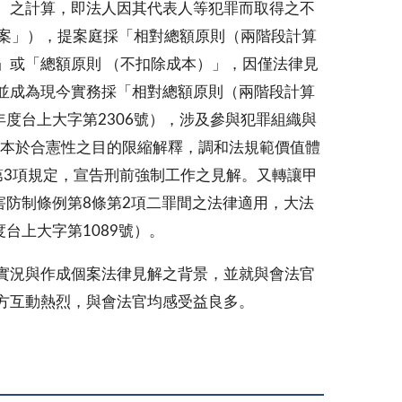
）之計算，即法人因其代表人等犯罪而取得之不
新案」），提案庭採「相對總額原則（兩階段計算
」或「總額原則 （不扣除成本）」，因僅法律見
並成為現今實務採「相對總額原則（兩階段計算
度台上大字第2306號），涉及參與犯罪組織與
庭本於合憲性之目的限縮解釋，調和法規範價值體
第3項規定，宣告刑前強制工作之見解。又轉讓甲
害防制條例第8條第2項二罪間之法律適用，大法
台上大字第1089號）。
實況與作成個案法律見解之背景，並就與會法官
方互動熱烈，與會法官均感受益良多。