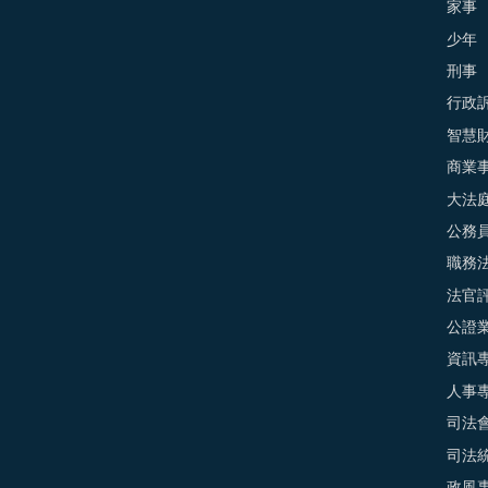
家事
少年
刑事
行政
智慧
商業
大法
公務
職務
法官
公證
資訊
人事
司法
司法
政風