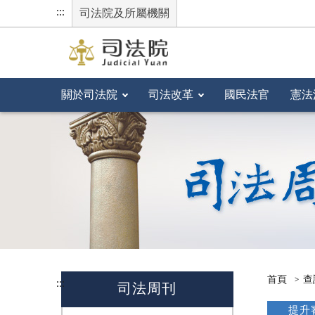
:::
司法院及所屬機關
關於司法院
司法改革
國民法官
憲法
首頁
查
:::
司法周刊
提升