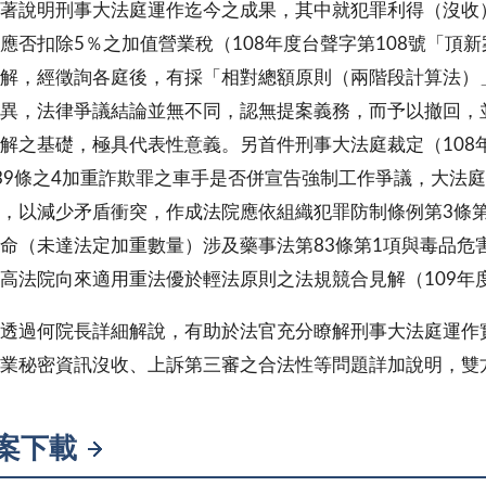
著說明刑事大法庭運作迄今之成果，其中就犯罪利得（沒收
應否扣除5％之加值營業稅（108年度台聲字第108號「頂
解，經徵詢各庭後，有採「相對總額原則（兩階段計算法）
異，法律爭議結論並無不同，認無提案義務，而予以撤回，
解之基礎，極具代表性意義。另首件刑事大法庭裁定（108年
39條之4加重詐欺罪之車手是否併宣告強制工作爭議，大法
，以減少矛盾衝突，作成法院應依組織犯罪防制條例第3條
命（未達法定加重數量）涉及藥事法第83條第1項與毒品危
高法院向來適用重法優於輕法原則之法規競合見解（109年度
透過何院長詳細解說，有助於法官充分瞭解刑事大法庭運作
業秘密資訊沒收、上訴第三審之合法性等問題詳加說明，雙
案下載