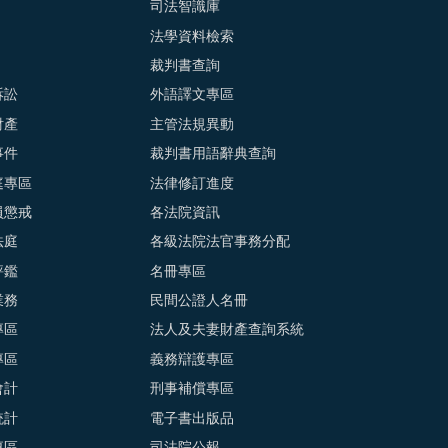
司法智識庫
法學資料檢索
裁判書查詢
訴訟
外語譯文專區
財產
主管法規異動
事件
裁判書用語辭典查詢
庭專區
法律修訂進度
員懲戒
各法院資訊
法庭
各級法院法官事務分配
評鑑
名冊專區
業務
民間公證人名冊
專區
法人及夫妻財產查詢系統
專區
義務辯護專區
會計
刑事補償專區
統計
電子書出版品
專區
司法院公報