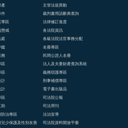
財產
主管法規異動
事件
裁判書用語辭典查詢
庭專區
法律修訂進度
員懲戒
各法院資訊
法庭
各級法院法官事務分配
評鑑
名冊專區
業務
民間公證人名冊
專區
法人及夫妻財產查詢系統
專區
義務辯護專區
會計
刑事補償專區
統計
電子書出版品
專區
司法院公報
互助
司法周刊
擾防治專區
法治宣導
與兒少保護及性別友善
司法院資料開放平臺