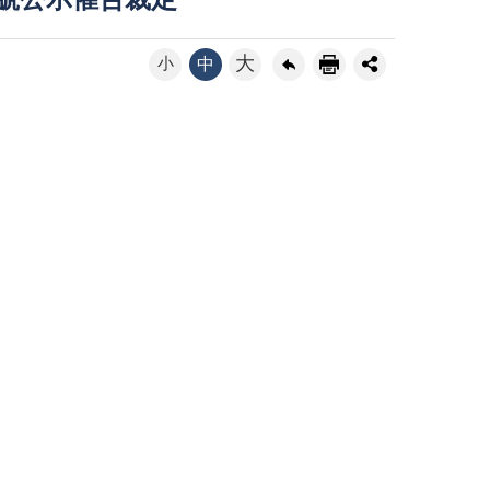
8號公示催告裁定
大
小
中