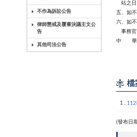
站之日
不作為訴訟公告
五、如不
六、如不
律師懲戒及覆審決議主文公
事務官
告
中 華
其他司法公告
民事庭
檔
11
(發布日