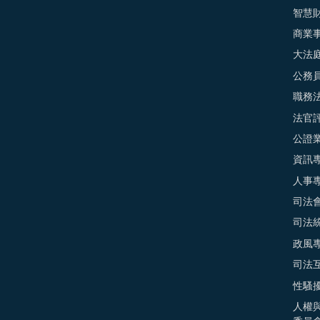
智慧
商業
大法
公務
職務
法官
公證
資訊
人事
司法
司法
政風
司法
性騷
人權