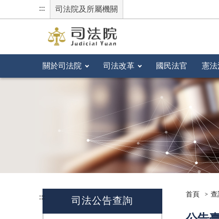
:::
司法院及所屬機關
關於司法院
司法改革
國民法官
憲法
首頁
查
:::
司法公告查詢