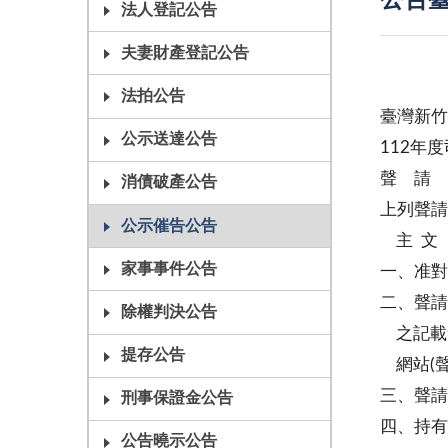
公告臺
法人登記公告
夫妻財產登記公告
法拍公告
臺灣新竹
公示送達公告
112年
聲 請
消債破產公告
上列聲請
公示催告公告
主 文
家事事件公告
一、准對
二、聲請
除權判決公告
之記載
提存公告
網站(聲
三、聲請
刑事保證金公告
四、持有
公告曉示公告