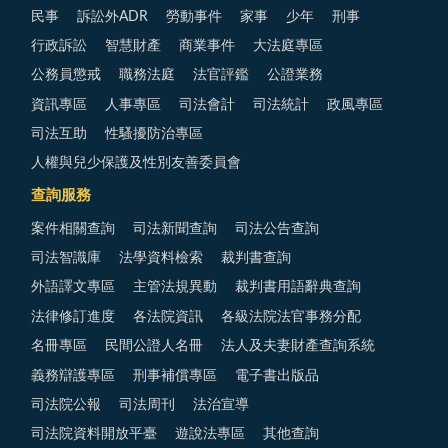
民事
訴訟外ADR
勞動事件
家事
少年
刑事
行政訴訟
智慧財產
商業事件
大法庭專區
公務員懲戒
職務法庭
法官評鑑
公證業務
資訊專區
人事專區
司法會計
司法統計
政風專區
司法互助
性騷擾防治專區
人權與兒少保護及性別友善委員會
查詢服務
案件相關查詢
司法新聞查詢
司法公告查詢
司法智識庫
法學資料檢索
裁判書查詢
外語譯文專區
主管法規異動
裁判書用語辭典查詢
法律修訂進度
各法院資訊
各級法院法官事務分配
名冊專區
民間公證人名冊
法人及夫妻財產查詢系統
義務辯護專區
刑事補償專區
電子書出版品
司法院公報
司法周刊
法治宣導
司法院資料開放平臺
遊說法專區
其他查詢