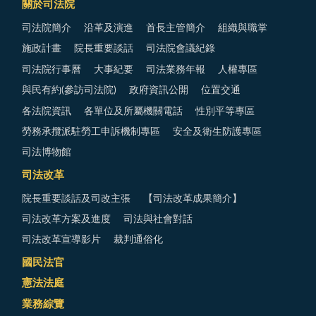
關於司法院
司法院簡介
沿革及演進
首長主管簡介
組織與職掌
施政計畫
院長重要談話
司法院會議紀錄
司法院行事曆
大事紀要
司法業務年報
人權專區
與民有約(參訪司法院)
政府資訊公開
位置交通
各法院資訊
各單位及所屬機關電話
性別平等專區
勞務承攬派駐勞工申訴機制專區
安全及衛生防護專區
司法博物館
司法改革
院長重要談話及司改主張
【司法改革成果簡介】
司法改革方案及進度
司法與社會對話
司法改革宣導影片
裁判通俗化
國民法官
憲法法庭
業務綜覽