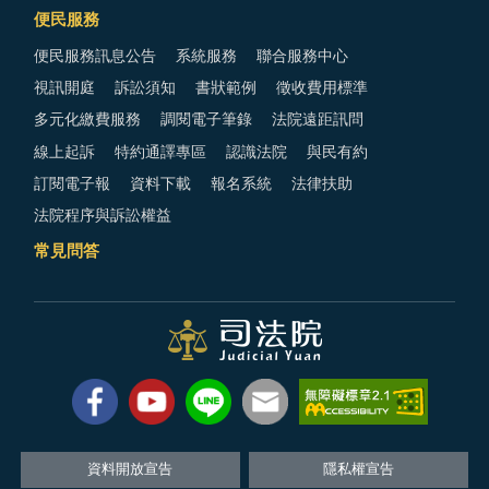
便民服務
便民服務訊息公告
系統服務
聯合服務中心
視訊開庭
訴訟須知
書狀範例
徵收費用標準
多元化繳費服務
調閱電子筆錄
法院遠距訊問
線上起訴
特約通譯專區
認識法院
與民有約
訂閱電子報
資料下載
報名系統
法律扶助
法院程序與訴訟權益
常見問答
資料開放宣告
隱私權宣告