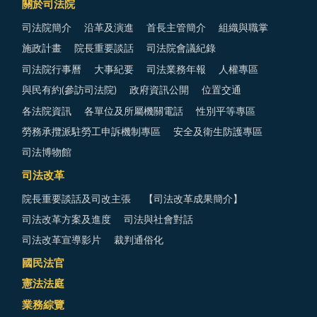
關於司法院
司法院簡介
沿革及演進
首長主管簡介
組織與職掌
施政計畫
院長重要談話
司法院會議紀錄
司法院行事曆
大事紀要
司法業務年報
人權專區
與民有約(參訪司法院)
政府資訊公開
位置交通
各法院資訊
各單位及所屬機關電話
性別平等專區
勞務承攬派駐勞工申訴機制專區
安全及衛生防護專區
司法博物館
司法改革
院長重要談話及司改主張
【司法改革成果簡介】
司法改革方案及進度
司法與社會對話
司法改革宣導影片
裁判通俗化
國民法官
憲法法庭
業務綜覽