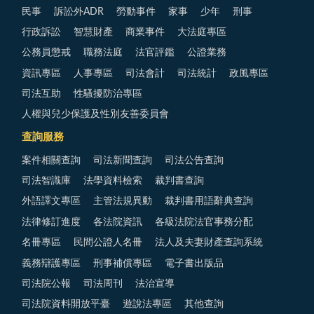
民事
訴訟外ADR
勞動事件
家事
少年
刑事
行政訴訟
智慧財產
商業事件
大法庭專區
公務員懲戒
職務法庭
法官評鑑
公證業務
資訊專區
人事專區
司法會計
司法統計
政風專區
司法互助
性騷擾防治專區
人權與兒少保護及性別友善委員會
查詢服務
案件相關查詢
司法新聞查詢
司法公告查詢
司法智識庫
法學資料檢索
裁判書查詢
外語譯文專區
主管法規異動
裁判書用語辭典查詢
法律修訂進度
各法院資訊
各級法院法官事務分配
名冊專區
民間公證人名冊
法人及夫妻財產查詢系統
義務辯護專區
刑事補償專區
電子書出版品
司法院公報
司法周刊
法治宣導
司法院資料開放平臺
遊說法專區
其他查詢