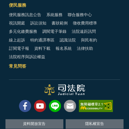
便民服務
便民服務訊息公告
系統服務
聯合服務中心
視訊開庭
訴訟須知
書狀範例
徵收費用標準
多元化繳費服務
調閱電子筆錄
法院遠距訊問
線上起訴
特約通譯專區
認識法院
與民有約
訂閱電子報
資料下載
報名系統
法律扶助
法院程序與訴訟權益
常見問答
資料開放宣告
隱私權宣告